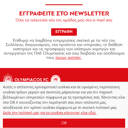
ΕΓΓΡΑΦΕΙΤΕ ΣΤΟ NEWSLETTER
Όλα τα τελευταία νέα της ομάδας μας στο e-mail σας
ΕΓΓΡΑΦΗ
Επιθυμώ να λαμβάνω ενημερώσεις σχετικά με τα νέα του
Συλλόγου, διαγωνισμούς, νέα προϊόντα και υπηρεσίες, τη διάθεση
εισιτηρίων και τις προσφορές των επίσημων χορηγών και
συνεργατών της ΠΑΕ Ολυμπιακός και έχω διαβάσει και αποδέχομαι
τους
όρους χρήσης.
Αυτός ο ιστότοπος χρησιμοποιεί cookies και σε ορισμένες περιπτώσεις
cookies τρίτων μερών για σκοπούς μάρκετινγκ και για την παροχή
βελτιωμένων υπηρεσιών σύμφωνα με τις προτιμήσεις σας. Κάνοντας κλικ
στο OK ή συνεχίζοντας την περιήγησή σας στον ιστότοπό μας,
Copyright © 2026 - Olympiacos.org
αποδέχεστε την χρήση cookies σύμφωνα με τη σχετική πολιτική μας.
Δείτε την πολιτική μας για τα cookies κάνοντας κλικ εδώ.
Όροι χρήσης
|
Πολιτική Απορρήτου
|
Πολιτική
Cookies
|
OK
Επικοινωνία