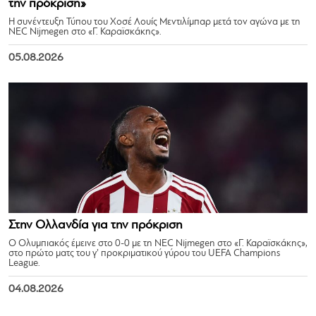
την πρόκριση»
Η συνέντευξη Τύπου του Χοσέ Λουίς Μεντιλίμπαρ μετά τον αγώνα με τη
NEC Nijmegen στο «Γ. Καραϊσκάκης».
05.08.2026
Στην Ολλανδία για την πρόκριση
Ο Ολυμπιακός έμεινε στο 0-0 με τη NEC Nijmegen στο «Γ. Καραϊσκάκης»,
στο πρώτο ματς του γ’ προκριματικού γύρου του UEFA Champions
League.
04.08.2026