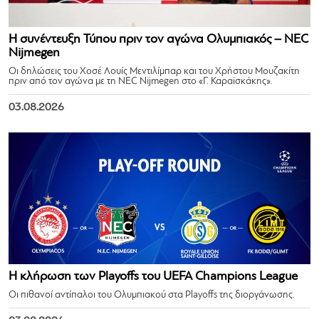
Η συνέντευξη Τύπου πριν τον αγώνα Ολυμπιακός – NEC
Nijmegen
Οι δηλώσεις του Χοσέ Λουίς Μεντιλίμπαρ και του Χρήστου Μουζακίτη
πριν από τον αγώνα με τη NEC Nijmegen στο «Γ. Καραϊσκάκης».
03.08.2026
Η κλήρωση των Playoffs του UEFA Champions League
Οι πιθανοί αντίπαλοι του Ολυμπιακού στα Playoffs της διοργάνωσης.