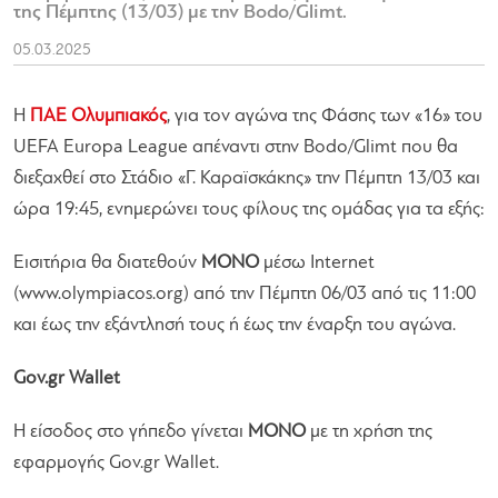
της Πέμπτης (13/03) με την Bodo/Glimt.
05.03.2025
H
ΠΑΕ Ολυμπιακός
, για τον αγώνα της Φάσης των «16» του
UEFA Europa League απέναντι στην Bodo/Glimt που θα
διεξαχθεί στο Στάδιο «Γ. Καραϊσκάκης» την Πέμπτη 13/03 και
ώρα 19:45, ενημερώνει τους φίλους της ομάδας για τα εξής:
Εισιτήρια θα διατεθούν
ΜΟΝΟ
μέσω Internet
(www.olympiacos.org) από την Πέμπτη 06/03 από τις 11:00
και έως την εξάντλησή τους ή έως την έναρξη του αγώνα.
Gov.gr Wallet
H είσοδος στο γήπεδο γίνεται
ΜΟΝΟ
με τη χρήση της
εφαρμογής Gov.gr Wallet.