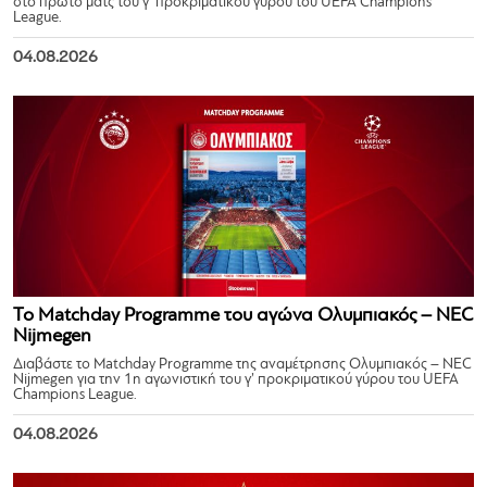
στο πρώτο ματς του γ’ προκριματικού γύρου του UEFA Champions
League.
04.08.2026
Το Matchday Programme του αγώνα Ολυμπιακός – NEC
Nijmegen
Διαβάστε το Matchday Programme της αναμέτρησης Ολυμπιακός – NEC
Nijmegen για την 1η αγωνιστική του γ’ προκριματικού γύρου του UEFA
Champions League.
04.08.2026