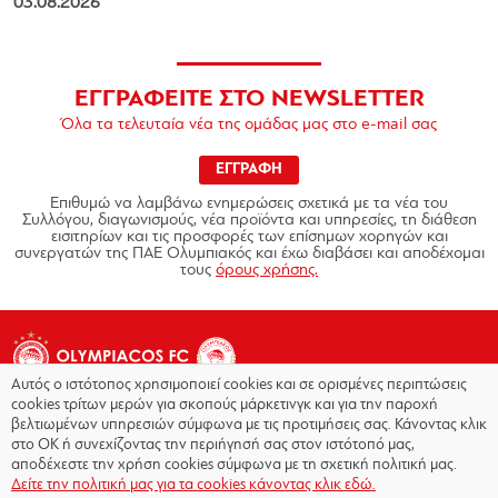
03.08.2026
ΕΓΓΡΑΦΕΙΤΕ ΣΤΟ NEWSLETTER
Όλα τα τελευταία νέα της ομάδας μας στο e-mail σας
ΕΓΓΡΑΦΗ
Επιθυμώ να λαμβάνω ενημερώσεις σχετικά με τα νέα του
Συλλόγου, διαγωνισμούς, νέα προϊόντα και υπηρεσίες, τη διάθεση
εισιτηρίων και τις προσφορές των επίσημων χορηγών και
συνεργατών της ΠΑΕ Ολυμπιακός και έχω διαβάσει και αποδέχομαι
τους
όρους χρήσης.
Αυτός ο ιστότοπος χρησιμοποιεί cookies και σε ορισμένες περιπτώσεις
cookies τρίτων μερών για σκοπούς μάρκετινγκ και για την παροχή
βελτιωμένων υπηρεσιών σύμφωνα με τις προτιμήσεις σας. Κάνοντας κλικ
στο OK ή συνεχίζοντας την περιήγησή σας στον ιστότοπό μας,
Copyright © 2026 - Olympiacos.org
αποδέχεστε την χρήση cookies σύμφωνα με τη σχετική πολιτική μας.
Δείτε την πολιτική μας για τα cookies κάνοντας κλικ εδώ.
Όροι χρήσης
|
Πολιτική Απορρήτου
|
Πολιτική