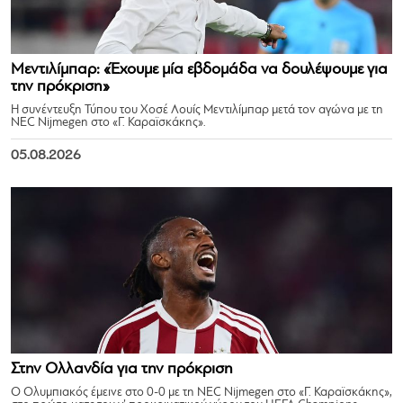
Μεντιλίμπαρ: «Έχουμε μία εβδομάδα να δουλέψουμε για
την πρόκριση»
Η συνέντευξη Τύπου του Χοσέ Λουίς Μεντιλίμπαρ μετά τον αγώνα με τη
NEC Nijmegen στο «Γ. Καραϊσκάκης».
05.08.2026
Στην Ολλανδία για την πρόκριση
Ο Ολυμπιακός έμεινε στο 0-0 με τη NEC Nijmegen στο «Γ. Καραϊσκάκης»,