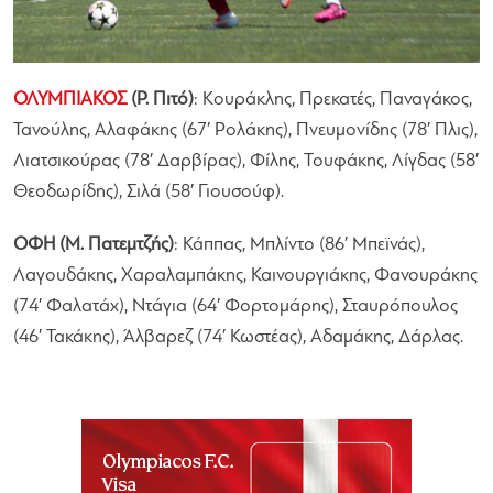
ΟΛΥΜΠΙΑΚΟΣ
(Ρ. Πιτό)
: Κουράκλης, Πρεκατές, Παναγάκος,
Τανούλης, Αλαφάκης (67′ Ρολάκης), Πνευμονίδης (78′ Πλις),
Λιατσικούρας (78′ Δαρβίρας), Φίλης, Τουφάκης, Λίγδας (58′
Θεοδωρίδης), Σιλά (58′ Γιουσούφ).
ΟΦΗ (Μ. Πατεμτζής)
: Κάππας, Μπλίντο (86′ Μπεϊνάς),
Λαγουδάκης, Χαραλαμπάκης, Καινουργιάκης, Φανουράκης
(74′ Φαλατάχ), Ντάγια (64′ Φορτομάρης), Σταυρόπουλος
(46′ Τακάκης), Άλβαρεζ (74′ Κωστέας), Αδαμάκης, Δάρλας.