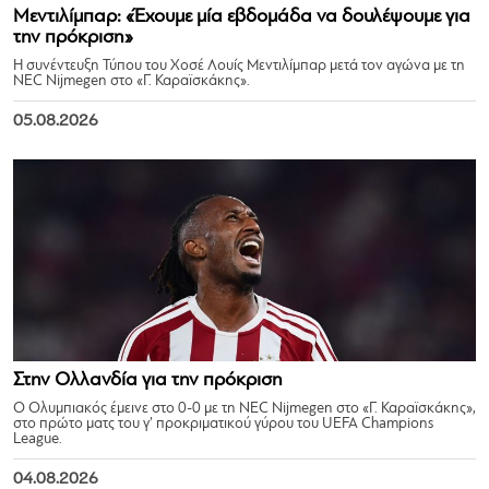
Μεντιλίμπαρ: «Έχουμε μία εβδομάδα να δουλέψουμε για
την πρόκριση»
Η συνέντευξη Τύπου του Χοσέ Λουίς Μεντιλίμπαρ μετά τον αγώνα με τη
NEC Nijmegen στο «Γ. Καραϊσκάκης».
05.08.2026
Στην Ολλανδία για την πρόκριση
Ο Ολυμπιακός έμεινε στο 0-0 με τη NEC Nijmegen στο «Γ. Καραϊσκάκης»,
στο πρώτο ματς του γ’ προκριματικού γύρου του UEFA Champions
League.
04.08.2026