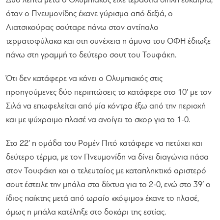
Δύο λεπτά μετά ο Ολυμπιακός είχε τεράστια διπλή ευκαιρία,
όταν ο Πνευμονίδης έκανε γύρισμα από δεξιά, ο
Λιατσικούρας σούταρε πάνω στον αντίπαλο
τερματοφύλακα και στη συνέχεια η άμυνα του ΟΦΗ έδιωξε
πάνω στη γραμμή το δεύτερο σουτ του Τουφάκη.
Ότι δεν κατάφερε να κάνει ο Ολυμπιακός στις
προηγούμενες δύο περιπτώσεις το κατάφερε στο 10′ με τον
Σιλά να επωφελείται από μία κόντρα έξω από την περιοχή
και με ψύχραιμο πλασέ να ανοίγει το σκορ για το 1-0.
Στο 22′ η ομάδα του Ρομέν Πιτό κατάφερε να πετύχει και
δεύτερο τέρμα, με τον Πνευμονίδη να δίνει διαγώνια πάσα
στον Τουφάκη και ο τελευταίος με καταπληκτικό αριστερό
σουτ έστειλε την μπάλα στα δίχτυα για το 2-0, ενώ στο 39′ ο
ίδιος παίκτης μετά από ωραίο «κόψιμο» έκανε το πλασέ,
όμως η μπάλα κατέληξε στο δοκάρι της εστίας.