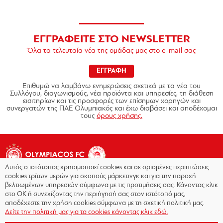
ΕΓΓΡΑΦΕΙΤΕ ΣΤΟ NEWSLETTER
Όλα τα τελευταία νέα της ομάδας μας στο e-mail σας
ΕΓΓΡΑΦΗ
Επιθυμώ να λαμβάνω ενημερώσεις σχετικά με τα νέα του
Συλλόγου, διαγωνισμούς, νέα προϊόντα και υπηρεσίες, τη διάθεση
εισιτηρίων και τις προσφορές των επίσημων χορηγών και
συνεργατών της ΠΑΕ Ολυμπιακός και έχω διαβάσει και αποδέχομαι
τους
όρους χρήσης.
Αυτός ο ιστότοπος χρησιμοποιεί cookies και σε ορισμένες περιπτώσεις
cookies τρίτων μερών για σκοπούς μάρκετινγκ και για την παροχή
βελτιωμένων υπηρεσιών σύμφωνα με τις προτιμήσεις σας. Κάνοντας κλικ
στο OK ή συνεχίζοντας την περιήγησή σας στον ιστότοπό μας,
Copyright © 2026 - Olympiacos.org
αποδέχεστε την χρήση cookies σύμφωνα με τη σχετική πολιτική μας.
Δείτε την πολιτική μας για τα cookies κάνοντας κλικ εδώ.
Όροι χρήσης
|
Πολιτική Απορρήτου
|
Πολιτική