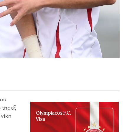
του
της εξ
 νίκη