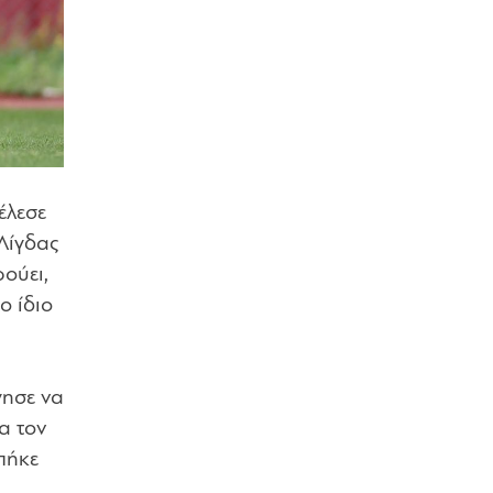
έλεσε
 Λίγδας
ούει,
ο ίδιο
γησε να
α τον
πήκε