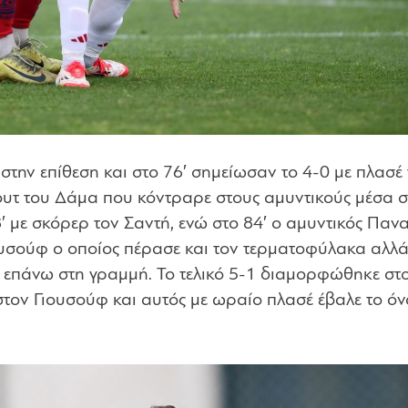
στην επίθεση και στο 76′ σημείωσαν το 4-0 με πλασέ
ουτ του Δάμα που κόντραρε στους αμυντικούς μέσα σ
8′ με σκόρερ τον Σαντή, ενώ στο 84′ ο αμυντικός Παν
υσούφ ο οποίος πέρασε και τον τερματοφύλακα αλλά
 επάνω στη γραμμή. Το τελικό 5-1 διαμορφώθηκε στο
στον Γιουσούφ και αυτός με ωραίο πλασέ έβαλε το ό