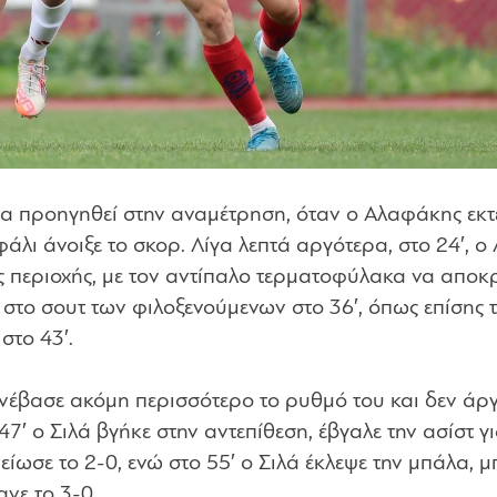
να προηγηθεί στην αναμέτρηση, όταν ο Αλαφάκης εκτ
φάλι άνοιξε το σκορ. Λίγα λεπτά αργότερα, στο 24′, ο
ς περιοχής, με τον αντίπαλο τερματοφύλακα να αποκρ
στο σουτ των φιλοξενούμενων στο 36′, όπως επίσης τ
στο 43′.
νέβασε ακόμη περισσότερο το ρυθμό του και δεν άρ
7′ ο Σιλά βγήκε στην αντεπίθεση, έβγαλε την ασίστ γι
ίωσε το 2-0, ενώ στο 55′ ο Σιλά έκλεψε την μπάλα, μ
ανε το 3-0.