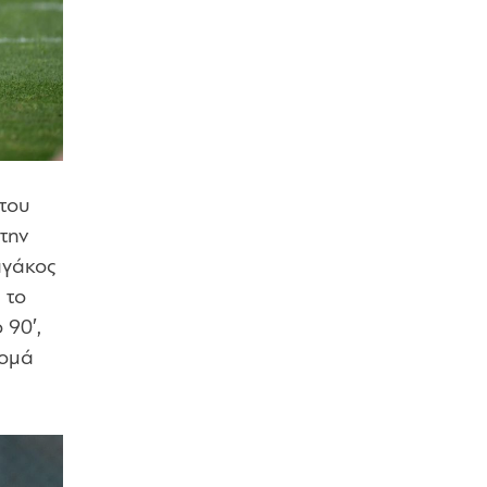
 του
την
αγάκος
 το
 90′,
νομά