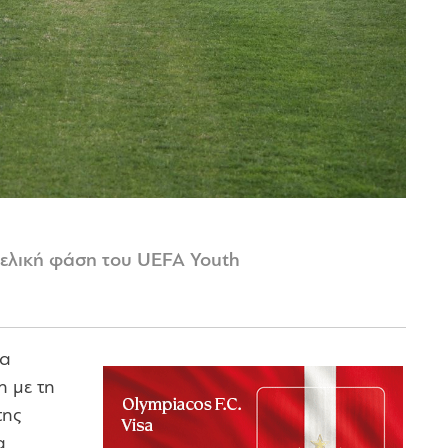
ιτελική φάση του UEFA Youth
θα
η με τη
της
α