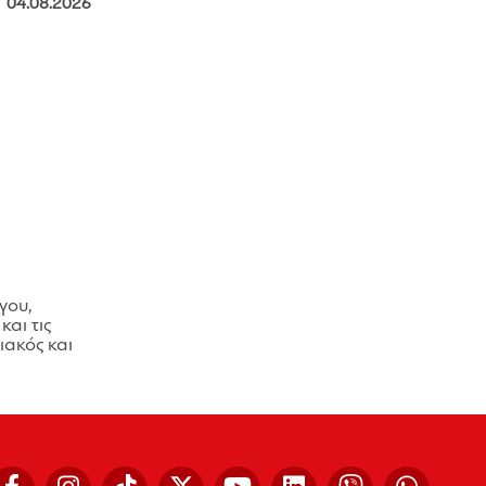
04.08.2026
γου,
και τις
ακός και