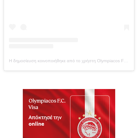
Η δημοσίευση κοινοποιήθηκε από το χρήστη Olympiacos FC (@olympiacosfc)