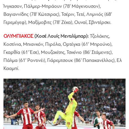
Ίνγκασον, Πάλμερ-Μπράουν (78′ Μάγκνουσον),
Βαγιαννίδης (78′ Κώτσιρας), Τσέριν, Τετέ, Λημνιός (68′
Γερεμέγεφ), Μαξίμοβιτς (78′ Ζέκα), Ουναΐ, Σβιντέρσκι.
ΟΛΥΜΠΙΑΚΟΣ
(Χοσέ Λουίς Μεντιλίμπαρ):
Τζολάκης,
Κοστίνια, Μπιανκόν, Πιρόλα, Ορτέγκα (61′ Μπρούνο),
Γκαρθία (61′ Έσε), Μουζακίτης, Τσικίνιο (86′ Στάμενιτς),
Πάλμα (61′ Ροντινέι), Γιάρεμτσουκ (86′ Παπακανέλλος), Ελ
Κααμπί.