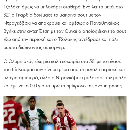
Τζολάκη όμως να μπλοκάρει σταθερά. Ένα λεπτό μετά, στο
32′, ο Γκαρθία δοκίμασε το μακρινό σουτ με τον
Ντραγκόβσκι να αποκρούει και αμέσως ο Παναθηναϊκός
βγήκε στην αντεπίθεση με τον Ουναΐ ο οποίος έκανε το σουτ
έξω από την περιοχή και ο Τζολάκης αντέδρασε και πάλι
σωστά διώχνοντας σε κόρνερ.
Ο Ολυμπιακός είχε μία καλή ευκαιρία στο 35′ με το πλασέ
του Ελ Κααμπί στην κίνηση μέσα από τη μεγάλη περιοχή και
πλάγια αριστερά, αλλά ο Ντραγκόβσκι μπλόκαρε την μπάλα
και έμεινε το 0-0 για το πρώτο ημίχρονο της αναμέτρησης.