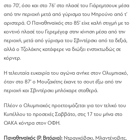
στο 70′, όσο και στο 76′ στο πλασέ του Γιάρεμτσουκ μέσα
από την περιοχή μετά από γύρισμα του Μπρούνο από τ’
αριστερά. Ο Παναθηναϊκός στο 85′ είχε καλή στιγμή με το
κοντινό πλασέ του Γερεμέγεφ στην κίνηση μέσα από την
περιοχή, μετά από γύρισμα του Σβιντέρσκι από τα δεξιά,
αλλά ο Τζολάκης κατάφερε να διώξει ενστικτωδώς σε
κόρνερ.
Η τελευταία ευκαιρία του αγώνα ανήκε στον Ολυμπιακό,
όταν στο 87′ ο Μουζακίτης έκανε το σουτ έξω από την
περιοχή και Σβιντέρσκι μπλόκαρε σταθερά.
Πλέον ο Ολυμπιακός προετοιμάζεται για τον τελικό του
Κυπέλλου το προσεχές Σαββάτο, στις 17 του μήνα στο
ΟΑΚΑ κόντρα στον ΟΦΗ.
Παναθηναϊκός (Ρ. Βιτόρια):
Ντραγκόβσκι, Μλαντένοβιτς,