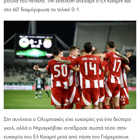
βούλα του πέναλτι. Την εκτέλεση ανέλαβε ο Ελ Κααμπί και
στο 60′ διαμόρφωσε το τελικό 0-1.
Στη συνέχεια ο Ολυμπιακός είχε ευκαιρίες για ένα δεύτερο
γκολ, αλλά ο Ντραγκόβσκι αντέδρασε σωστά τόσο στην
ευκαιρία του Ελ Κααμπί μετά από πάσα του Γιάρεμτσουκ