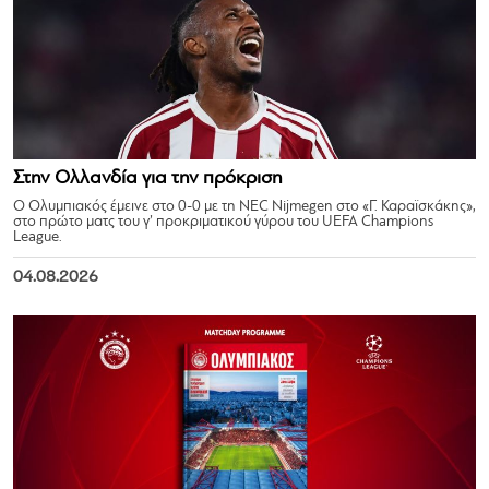
Στην Ολλανδία για την πρόκριση
Ο Ολυμπιακός έμεινε στο 0-0 με τη NEC Nijmegen στο «Γ. Καραϊσκάκης»,
στο πρώτο ματς του γ’ προκριματικού γύρου του UEFA Champions
League.
04.08.2026