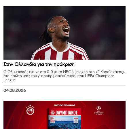
Στην Ολλανδία για την πρόκριση
Ο Ολυμπιακός έμεινε στο 0-0 με τη NEC Nijmegen στο «Γ. Καραϊσκάκης»,
στο πρώτο ματς του γ’ προκριματικού γύρου του UEFA Champions
League.
04.08.2026