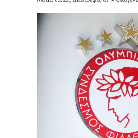
Ματιέ, καλώς επέστρεψες στην οικογέν