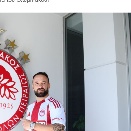
εια του Ολυμπιακού!