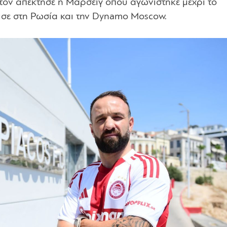
 τον απέκτησε η Μαρσέιγ όπου αγωνίστηκε μέχρι το
μισε στη Ρωσία και την Dynamo Μoscow.