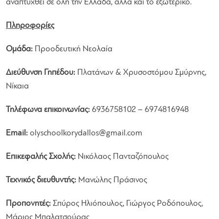
αναπτυχθεί σε όλη την Ελλάδα, αλλά και το εξωτερικό.
Πληροφορίες
Ομάδα:
Προοδευτική Νεολαία
Διεύθυνση Γηπέδου:
Πλατάνων & Χρυσοστόμου Σμύρνης,
Νίκαια
Τηλέφωνα επικοινωνίας:
6936758102 – 6974816948
Email:
olyschoolkorydallos@gmail.com
Επικεφαλής Σχολής:
Νικόλαος Πανταζόπουλος
Τεχνικός διευθυντής:
Μανώλης Πράσινος
Προπονητές:
Σπύρος Ηλιόπουλος, Γιώργος Ροδόπουλος,
Μάριος Μπαλατσούρας