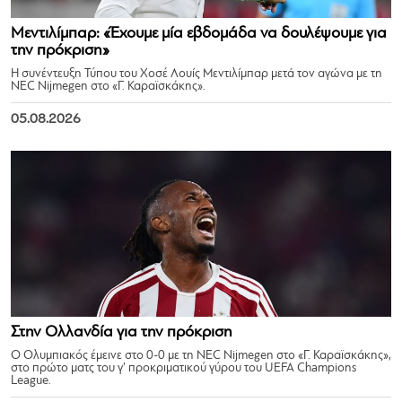
Μεντιλίμπαρ: «Έχουμε μία εβδομάδα να δουλέψουμε για
την πρόκριση»
Η συνέντευξη Τύπου του Χοσέ Λουίς Μεντιλίμπαρ μετά τον αγώνα με τη
NEC Nijmegen στο «Γ. Καραϊσκάκης».
05.08.2026
Στην Ολλανδία για την πρόκριση
Ο Ολυμπιακός έμεινε στο 0-0 με τη NEC Nijmegen στο «Γ. Καραϊσκάκης»,
στο πρώτο ματς του γ’ προκριματικού γύρου του UEFA Champions
League.