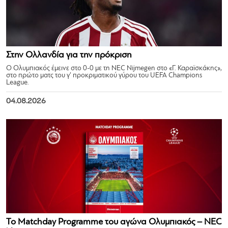
Στην Ολλανδία για την πρόκριση
Ο Ολυμπιακός έμεινε στο 0-0 με τη NEC Nijmegen στο «Γ. Καραϊσκάκης»,
στο πρώτο ματς του γ’ προκριματικού γύρου του UEFA Champions
League.
04.08.2026
Το Matchday Programme του αγώνα Ολυμπιακός – NEC