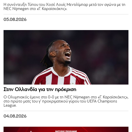
Η συνέντευξη Τύπου του Χοσέ Λουίς Μεντιλίμπαρ μετά τον αγώνα με τη
NEC Nijmegen στο «Γ. Καραϊσκάκης».
05.08.2026
Στην Ολλανδία για την πρόκριση
Ο Ολυμπιακός έμεινε στο 0-0 με τη NEC Nijmegen στο «Γ. Καραϊσκάκης»,
στο πρώτο ματς του γ’ προκριματικού γύρου του UEFA Champions
League.
04.08.2026