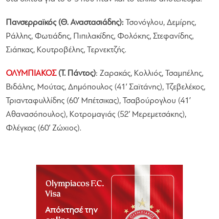
Πανσερραϊκός (Θ. Αναστασιάδης):
Τσονόγλου, Δεμίρης,
Ράλλης, Φωτιάδης, Πιπιλακίδης, Φολόκης, Στεφανίδης,
Σιάπκας, Κουτροβέλης, Τερνεκτζής.
ΟΛΥΜΠΙΑΚΟΣ
(Τ. Πάντος)
: Ζαρακάς, Κολλιός, Τσαμπέλης,
Βιδάλης, Μούτας, Δημόπουλος (41′ Σαϊτάνης), Τζεβελέκος,
Τριανταφυλλίδης (60′ Μπέτσικας), Τσαβούρογλου (41′
Αθανασόπουλος), Κοτρομαγιάς (52′ Μερεμετσάκης),
Φλέγκας (60′ Ζώχιος).