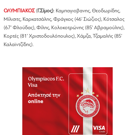
ΟΛΥΜΠΙΑΚΟΣ
(
Γ.Σίμος)
: Καμπαγιοβανης, Θεοδωρίδης,
Μίλισιτς, Καρκατσάλης, Φράγκος (46’ Σιώζιος), Κότσαλος
(67’ Φλούδας), Φίλης, Κολοκοτρώνης (85’ Αβραμούλης),
Κορτές (81’ Χριστοδουλόπουλος), Χάμζα, Τζαμαλής (85’
Καλαϊντζίδης).