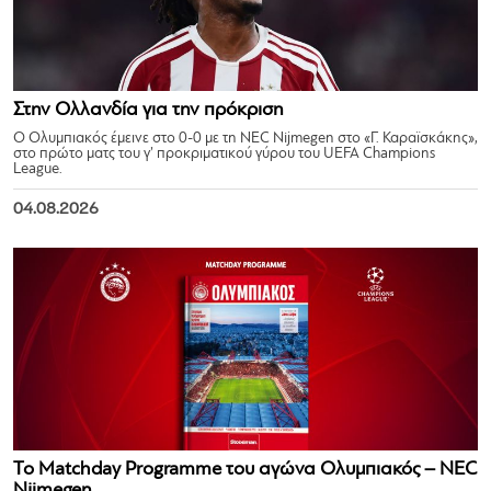
Στην Ολλανδία για την πρόκριση
Ο Ολυμπιακός έμεινε στο 0-0 με τη NEC Nijmegen στο «Γ. Καραϊσκάκης»,
στο πρώτο ματς του γ’ προκριματικού γύρου του UEFA Champions
League.
04.08.2026
Το Matchday Programme του αγώνα Ολυμπιακός – NEC
Nijmegen