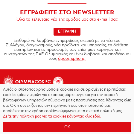
ΕΓΓΡΑΦΕΙΤΕ ΣΤΟ NEWSLETTER
Όλα τα τελευταία νέα της ομάδας μας στο e-mail σας
ΕΓΓΡΑΦΗ
Επιθυμώ να λαμβάνω ενημερώσεις σχετικά με τα νέα του
Συλλόγου, διαγωνισμούς, νέα προϊόντα και υπηρεσίες, τη διάθεση
εισιτηρίων και τις προσφορές των επίσημων χορηγών και
συνεργατών της ΠΑΕ Ολυμπιακός και έχω διαβάσει και αποδέχομαι
τους
όρους χρήσης.
Αυτός ο ιστότοπος χρησιμοποιεί cookies και σε ορισμένες περιπτώσεις
cookies τρίτων μερών για σκοπούς μάρκετινγκ και για την παροχή
βελτιωμένων υπηρεσιών σύμφωνα με τις προτιμήσεις σας. Κάνοντας κλικ
στο OK ή συνεχίζοντας την περιήγησή σας στον ιστότοπό μας,
Copyright © 2026 - Olympiacos.org
αποδέχεστε την χρήση cookies σύμφωνα με τη σχετική πολιτική μας.
Δείτε την πολιτική μας για τα cookies κάνοντας κλικ εδώ.
Όροι χρήσης
|
Πολιτική Απορρήτου
|
Πολιτική
Cookies
|
OK
Επικοινωνία