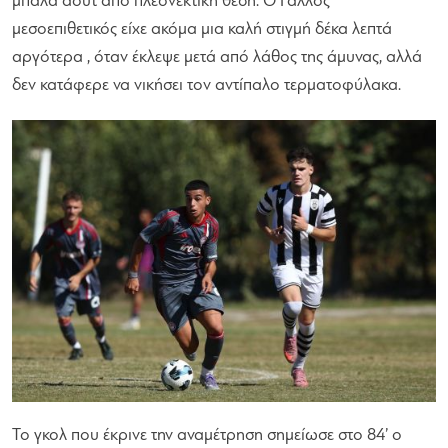
μπάλα άουτ από πλεονεκτική θέση. Ο Γάλλος
μεσοεπιθετικός είχε ακόμα μια καλή στιγμή δέκα λεπτά
αργότερα , όταν έκλεψε μετά από λάθος της άμυνας, αλλά
δεν κατάφερε να νικήσει τον αντίπαλο τερματοφύλακα.
Το γκολ που έκρινε την αναμέτρηση σημείωσε στο 84’ ο