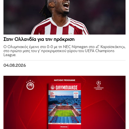
Στην Ολλανδία για την πρόκριση
Ο Ολυμπιακός έμεινε στο 0-0 με τη NEC Nijmegen στο «Γ. Καραϊσκάκης»,
στο πρώτο ματς του γ’ προκριματικού γύρου του UEFA Champions
League.
04.08.2026