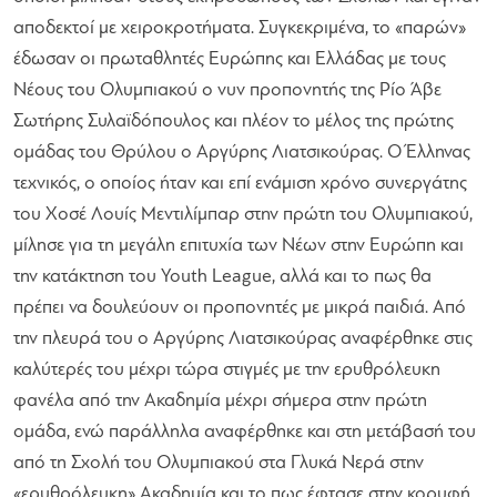
αποδεκτοί με χειροκροτήματα. Συγκεκριμένα, το «παρών»
έδωσαν οι πρωταθλητές Ευρώπης και Ελλάδας με τους
Νέους του Ολυμπιακού ο νυν προπονητής της Ρίο Άβε
Σωτήρης Συλαϊδόπουλος και πλέον το μέλος της πρώτης
ομάδας του Θρύλου ο Αργύρης Λιατσικούρας. Ο Έλληνας
τεχνικός, ο οποίος ήταν και επί ενάμιση χρόνο συνεργάτης
του Χοσέ Λουίς Μεντιλίμπαρ στην πρώτη του Ολυμπιακού,
μίλησε για τη μεγάλη επιτυχία των Νέων στην Ευρώπη και
την κατάκτηση του Youth League, αλλά και το πως θα
πρέπει να δουλεύουν οι προπονητές με μικρά παιδιά. Από
την πλευρά του ο Αργύρης Λιατσικούρας αναφέρθηκε στις
καλύτερές του μέχρι τώρα στιγμές με την ερυθρόλευκη
φανέλα από την Ακαδημία μέχρι σήμερα στην πρώτη
ομάδα, ενώ παράλληλα αναφέρθηκε και στη μετάβασή του
από τη Σχολή του Ολυμπιακού στα Γλυκά Νερά στην
«ερυθρόλευκη» Ακαδημία και το πως έφτασε στην κορυφή