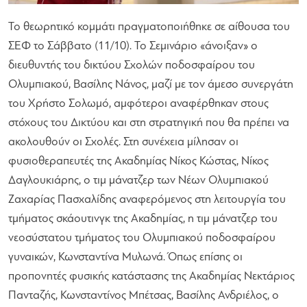
Το θεωρητικό κομμάτι πραγματοποιήθηκε σε αίθουσα του
ΣΕΦ το Σάββατο (11/10). Το Σεμινάριο «άνοιξαν» ο
διευθυντής του δικτύου Σχολών ποδοσφαίρου του
Ολυμπιακού, Βασίλης Νάνος, μαζί με τον άμεσο συνεργάτη
του Χρήστο Σολωμό, αμφότεροι αναφέρθηκαν στους
στόχους του Δικτύου και στη στρατηγική που θα πρέπει να
ακολουθούν οι Σχολές. Στη συνέχεια μίλησαν οι
φυσιοθεραπευτές της Ακαδημίας Νίκος Κώστας, Νίκος
Δαγλουκιάρης, ο τιμ μάνατζερ των Νέων Ολυμπιακού
Ζαχαρίας Πασχαλίδης αναφερόμενος στη λειτουργία του
τμήματος σκάουτινγκ της Ακαδημίας, η τιμ μάνατζερ του
νεοσύστατου τμήματος του Ολυμπιακού ποδοσφαίρου
γυναικών, Κωνσταντίνα Μυλωνά. Όπως επίσης οι
προπονητές φυσικής κατάστασης της Ακαδημίας Νεκτάριος
Πανταζής, Κωνσταντίνος Μπέτσας, Βασίλης Ανδριέλος, ο