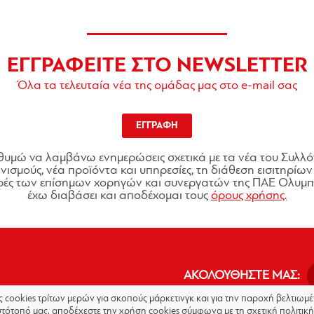
ΕΓΓΡΑΦΕΙΤΕ ΣΤΟ NEWSLETTER
Όλα τα τελευταία νέα της ομάδας μας στο e-mail σας
ΕΓΓΡΑΦΗ
θυμώ να λαμβάνω ενημερώσεις σχετικά με τα νέα του Συλλό
ισμούς, νέα προϊόντα και υπηρεσίες, τη διάθεση εισιτηρίων 
ές των επίσημων χορηγών και συνεργατών της ΠΑΕ Ολυμπι
έχω διαβάσει και αποδέχομαι τους
όρους χρήσης.
ΑΚΟΛΟΥΘΗΣΤΕ ΜΑΣ:
ις cookies τρίτων μερών για σκοπούς μάρκετινγκ και για την παροχή βελτιω
στότοπό μας, αποδέχεστε την χρήση cookies σύμφωνα με τη σχετική πολιτική