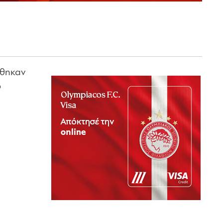
έθηκαν
ο