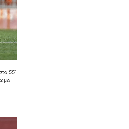
στο 55′
είωμα