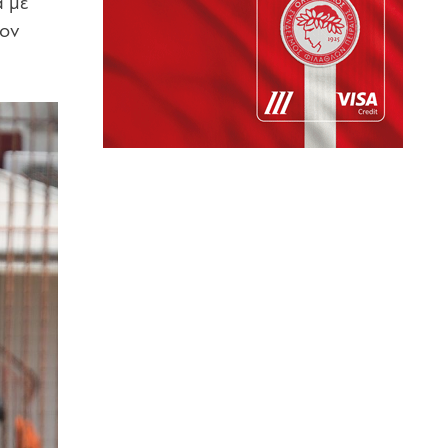
α με
τον