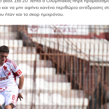
ο γκολ. Στο 20′ λεπτό ο Ολυμπιακός πήρε προβάδισμ
α και να μην αφήνει κανένα περιθώριο αντίδρασης σ
υ ήταν και το σκορ ημιχρόνου.