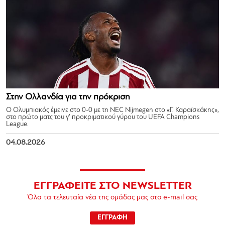
Στην Ολλανδία για την πρόκριση
Ο Ολυμπιακός έμεινε στο 0-0 με τη NEC Nijmegen στο «Γ. Καραϊσκάκης»,
στο πρώτο ματς του γ’ προκριματικού γύρου του UEFA Champions
League.
04.08.2026
ΕΓΓΡΑΦΕΙΤΕ ΣΤΟ NEWSLETTER
Όλα τα τελευταία νέα της ομάδας μας στο e-mail σας
ΕΓΓΡΑΦΗ