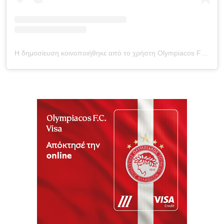
Η δημοσίευση κοινοποιήθηκε από το χρήστη Olympiacos FC (@olympiacosfc)