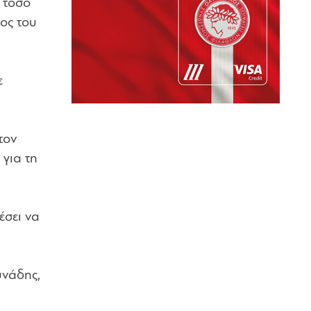
 τόσο
λος του
ε
τον
 για τη
έσει να
υνάδης,