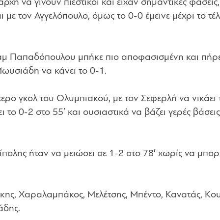
χή να γίνουν πιεστικοί και είχαν σημαντικές φάσεις,
 με τον Αγγελόπουλο, όμως το 0-0 έμεινε μέχρι το τέ
άμ Παπαδόπουλου μπήκε πιο αποφασισμένη και πήρ
ωυσιάδη να κάνει το 0-1.
τερο γκολ του Ολυμπιακού, με τον Σεφερλή να νικάει 
το 0-2 στο 55′ και ουσιαστικά να βάζει γερές βάσεις
πολης ήταν να μειώσει σε 1-2 στο 78′ χωρίς να μπορ
.
ης, Χαραλαμπάκος, Μελέτσης, Μπέντο, Κανατάς, Κο
άδης.