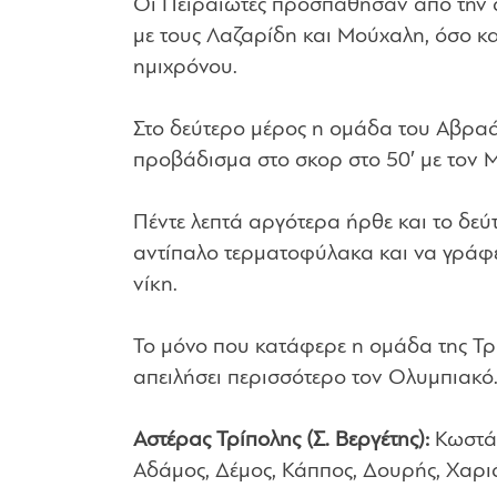
Οι Πειραιώτες προσπάθησαν από την αρ
με τους Λαζαρίδη και Μούχαλη, όσο και
ημιχρόνου.
Στο δεύτερο μέρος η ομάδα του Αβρα
προβάδισμα στο σκορ στο 50′ με τον Μ
Πέντε λεπτά αργότερα ήρθε και το δεύ
αντίπαλο τερματοφύλακα και να γράφει 
νίκη.
Το μόνο που κατάφερε η ομάδα της Τρί
απειλήσει περισσότερο τον Ολυμπιακό
Αστέρας Τρίπολης (Σ. Βεργέτης):
Κωστάκ
Αδάμος, Δέμος, Κάππος, Δουρής, Χαρι