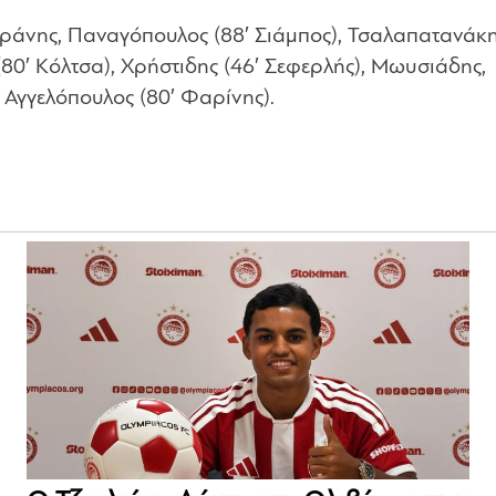
άνης, Παναγόπουλος (88′ Σιάμπος), Τσαλαπατανάκη
80′ Κόλτσα), Χρήστιδης (46′ Σεφερλής), Μωυσιάδης,
 Αγγελόπουλος (80′ Φαρίνης).