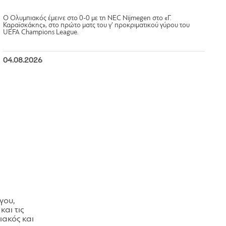
Ο Ολυμπιακός έμεινε στο 0-0 με τη NEC Nijmegen στο «Γ.
Καραϊσκάκης», στο πρώτο ματς του γ’ προκριματικού γύρου του
UEFA Champions League.
04.08.2026
γου,
και τις
ακός και