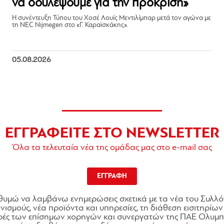
να δουλέψουμε για την πρόκριση»
Η συνέντευξη Τύπου του Χοσέ Λουίς Μεντιλίμπαρ μετά τον αγώνα με
τη NEC Nijmegen στο «Γ. Καραϊσκάκης».
05.08.2026
ΕΓΓΡΑΦΕΙΤΕ ΣΤΟ NEWSLETTER
Όλα τα τελευταία νέα της ομάδας μας στο e-mail σας
ΕΓΓΡΑΦΗ
θυμώ να λαμβάνω ενημερώσεις σχετικά με τα νέα του Συλλό
ισμούς, νέα προϊόντα και υπηρεσίες, τη διάθεση εισιτηρίων 
ές των επίσημων χορηγών και συνεργατών της ΠΑΕ Ολυμπι