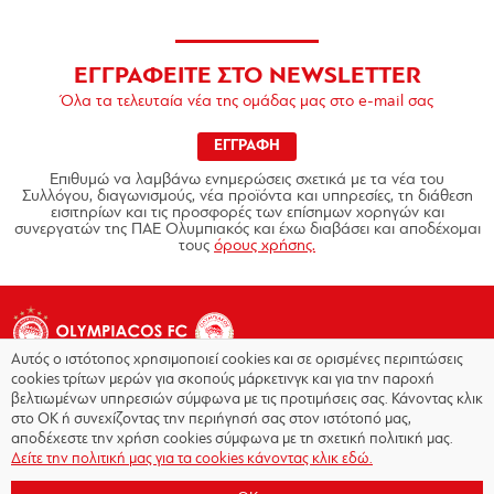
ΕΓΓΡΑΦΕΙΤΕ ΣΤΟ NEWSLETTER
Όλα τα τελευταία νέα της ομάδας μας στο e-mail σας
ΕΓΓΡΑΦΗ
Επιθυμώ να λαμβάνω ενημερώσεις σχετικά με τα νέα του
Συλλόγου, διαγωνισμούς, νέα προϊόντα και υπηρεσίες, τη διάθεση
εισιτηρίων και τις προσφορές των επίσημων χορηγών και
συνεργατών της ΠΑΕ Ολυμπιακός και έχω διαβάσει και αποδέχομαι
τους
όρους χρήσης.
Αυτός ο ιστότοπος χρησιμοποιεί cookies και σε ορισμένες περιπτώσεις
cookies τρίτων μερών για σκοπούς μάρκετινγκ και για την παροχή
βελτιωμένων υπηρεσιών σύμφωνα με τις προτιμήσεις σας. Κάνοντας κλικ
στο OK ή συνεχίζοντας την περιήγησή σας στον ιστότοπό μας,
Copyright © 2026 - Olympiacos.org
αποδέχεστε την χρήση cookies σύμφωνα με τη σχετική πολιτική μας.
Δείτε την πολιτική μας για τα cookies κάνοντας κλικ εδώ.
Όροι χρήσης
|
Πολιτική Απορρήτου
|
Πολιτική
Cookies
|