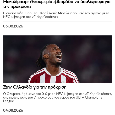
Μεντιλίμπαρ: «Έχουμε μία εβδομάδα να δουλέψουμε για
την πρόκριση»
Η συνέντευξη Τύπου του Χοσέ Λουίς Μεντιλίμπαρ μετά τον αγώνα με τη
NEC Nijmegen στο «Γ. Καραϊσκάκης».
05.08.2026
Στην Ολλανδία για την πρόκριση
Ο Ολυμπιακός έμεινε στο 0-0 με τη NEC Nijmegen στο «Γ. Καραϊσκάκης»,
στο πρώτο ματς του γ’ προκριματικού γύρου του UEFA Champions
League.
04.08.2026