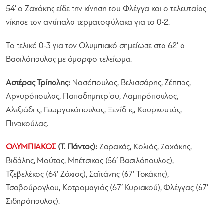
54′ ο Ζαχάκης είδε την κίνηση του Φλέγγα και ο τελευταίος
νίκησε τον αντίπαλο τερματοφύλακα για το 0-2.
Το τελικό 0-3 για τον Ολυμπιακό σημείωσε στο 62′ ο
Βασιλόπουλος με όμορφο τελείωμα.
Αστέρας Τρίπολης:
Νασόπουλος, Βελισσάρης, Ζέππος,
Αργυρόπουλος, Παπαδημητρίου, Λαμπρόπουλος,
Αλεξιάδης, Γεωργακόπουλος, Ξενίδης, Κουρκουτάς,
Πινακούλας.
ΟΛΥΜΠΙΑΚΟΣ
(Τ. Πάντος):
Ζαρακάς, Κολιός, Ζαχάκης,
Βιδάλης, Μούτας, Μπέτσικας (56′ Βασιλόπουλος),
Τζεβελέκος (64′ Ζόχιος), Σαϊτάνης (67′ Τοκάκης),
Τσαβούρογλου, Κοτρομαγιάς (67′ Κυριακού), Φλέγγας (67′
Σιδηρόπουλος).