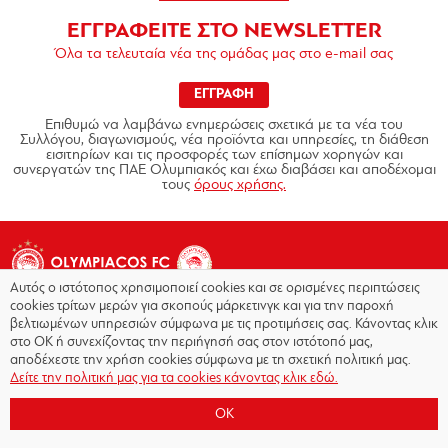
ΕΓΓΡΑΦΕΙΤΕ ΣΤΟ NEWSLETTER
Όλα τα τελευταία νέα της ομάδας μας στο e-mail σας
ΕΓΓΡΑΦΗ
Επιθυμώ να λαμβάνω ενημερώσεις σχετικά με τα νέα του
Συλλόγου, διαγωνισμούς, νέα προϊόντα και υπηρεσίες, τη διάθεση
εισιτηρίων και τις προσφορές των επίσημων χορηγών και
συνεργατών της ΠΑΕ Ολυμπιακός και έχω διαβάσει και αποδέχομαι
τους
όρους χρήσης.
Αυτός ο ιστότοπος χρησιμοποιεί cookies και σε ορισμένες περιπτώσεις
cookies τρίτων μερών για σκοπούς μάρκετινγκ και για την παροχή
βελτιωμένων υπηρεσιών σύμφωνα με τις προτιμήσεις σας. Κάνοντας κλικ
στο OK ή συνεχίζοντας την περιήγησή σας στον ιστότοπό μας,
Copyright © 2026 - Olympiacos.org
αποδέχεστε την χρήση cookies σύμφωνα με τη σχετική πολιτική μας.
Δείτε την πολιτική μας για τα cookies κάνοντας κλικ εδώ.
Όροι χρήσης
|
Πολιτική Απορρήτου
|
Πολιτική
Cookies
|
OK
Επικοινωνία