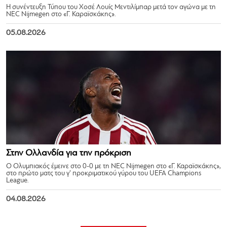
Η συνέντευξη Τύπου του Χοσέ Λουίς Μεντιλίμπαρ μετά τον αγώνα με τη
NEC Nijmegen στο «Γ. Καραϊσκάκης».
05.08.2026
Στην Ολλανδία για την πρόκριση
Ο Ολυμπιακός έμεινε στο 0-0 με τη NEC Nijmegen στο «Γ. Καραϊσκάκης»,
στο πρώτο ματς του γ’ προκριματικού γύρου του UEFA Champions
League.
04.08.2026