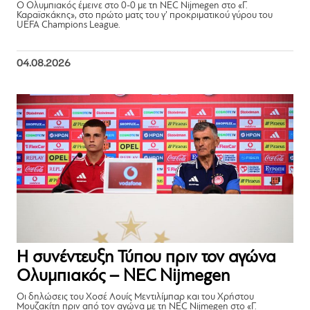
Ο Ολυμπιακός έμεινε στο 0-0 με τη NEC Nijmegen στο «Γ.
Καραϊσκάκης», στο πρώτο ματς του γ’ προκριματικού γύρου του
UEFA Champions League.
04.08.2026
Η συνέντευξη Τύπου πριν τον αγώνα
Ολυμπιακός – NEC Nijmegen
Οι δηλώσεις του Χοσέ Λουίς Μεντιλίμπαρ και του Χρήστου
Μουζακίτη πριν από τον αγώνα με τη NEC Nijmegen στο «Γ.