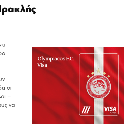
Ηρακλής
τι
ώρα
υν
τι οι
οι –
ους να