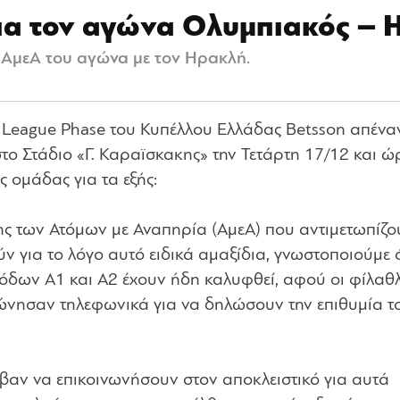
ια τον αγώνα Ολυμπιακός – 
 ΑμεΑ του αγώνα με τον Ηρακλή.
ς League Phase του Κυπέλλου Ελλάδας Betsson απέναν
στο Στάδιο «Γ. Καραϊσκακης» την Τετάρτη 17/12 και 
 ομάδας για τα εξής:
σης των Ατόμων με Αναπηρία (ΑμεΑ) που αντιμετωπίζο
 για το λόγο αυτό ειδικά αμαξίδια, γνωστοποιούμε ό
σόδων Α1 και Α2 έχουν ήδη καλυφθεί, αφού οι φίλαθλ
νώνησαν τηλεφωνικά για να δηλώσουν την επιθυμία τ
βαν να επικοινωνήσουν στον αποκλειστικό για αυτά