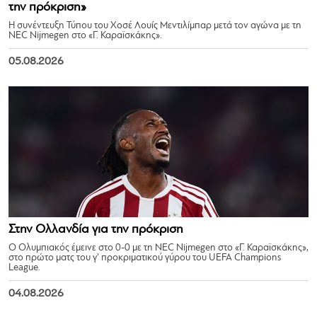
την πρόκριση»
Η συνέντευξη Τύπου του Χοσέ Λουίς Μεντιλίμπαρ μετά τον αγώνα με τη
NEC Nijmegen στο «Γ. Καραϊσκάκης».
05.08.2026
Στην Ολλανδία για την πρόκριση
Ο Ολυμπιακός έμεινε στο 0-0 με τη NEC Nijmegen στο «Γ. Καραϊσκάκης»,
στο πρώτο ματς του γ’ προκριματικού γύρου του UEFA Champions
League.
04.08.2026