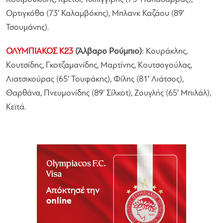
Ορτιγκόθα (73′ Καλαμβόκης), Μπλανκ Καζάου (89′
Τσουμάνης).
ΟΛΥΜΠΙΑΚΟΣ Κ23
(Άλβαρο Ρούμπιο)
: Κουράκλης,
Κουτσίδης, Γκοτζαμανίδης, Μαρτίνης, Κουτσογούλας,
Λιατσικούρας (65′ Τουφάκης), Φίλης (81′ Λιάτσος),
Θαρθάνα, Πνευμονίδης (89’ Σίλκοτ), Ζουγλής (65′ Μπιλάλ),
Κεϊτά.