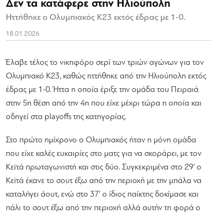
Δεν τα κατάφερε στην Ηλιούπολη
Ηττήθηκε ο Ολυμπιακός Κ23 εκτός έδρας με 1-0.
18.01.2026
Έλαβε τέλος το νικηφόρο σερί των τριών αγώνων για τον
Ολυμπιακό Κ23, καθώς ηττήθηκε από την Ηλιούπολη εκτός
έδρας με 1-0. Ήττα η οποία έριξε την ομάδα του Πειραιά
στην 5η θέση από την 4η που είχε μέχρι τώρα η οποία και
οδηγεί στα playoffs της κατηγορίας.
Στο πρώτο ημίχρονο ο Ολυμπιακός ήταν η μόνη ομάδα
που είχε καλές ευκαιρίες στο ματς για να σκοράρει, με τον
Κεϊτά πρωταγωνιστή και στις δύο. Συγκεκριμένα στο 29’ ο
Κεϊτά έκανε το σουτ έξω από την περιοχή με την μπάλα να
καταλήγει άουτ, ενώ στο 37’ ο ίδιος παίκτης δοκίμασε και
πάλι το σουτ έξω από την περιοχή αλλά αυτήν τη φορά ο