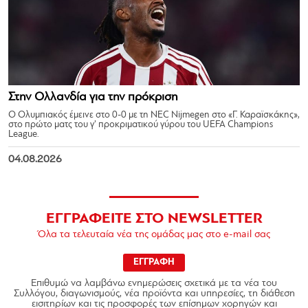
Στην Ολλανδία για την πρόκριση
Ο Ολυμπιακός έμεινε στο 0-0 με τη NEC Nijmegen στο «Γ. Καραϊσκάκης»,
στο πρώτο ματς του γ’ προκριματικού γύρου του UEFA Champions
League.
04.08.2026
ΕΓΓΡΑΦΕΙΤΕ ΣΤΟ NEWSLETTER
Όλα τα τελευταία νέα της ομάδας μας στο e-mail σας
ΕΓΓΡΑΦΗ
Επιθυμώ να λαμβάνω ενημερώσεις σχετικά με τα νέα του
Συλλόγου, διαγωνισμούς, νέα προϊόντα και υπηρεσίες, τη διάθεση
εισιτηρίων και τις προσφορές των επίσημων χορηγών και