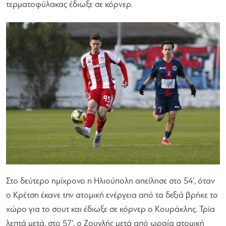
τερματοφύλακας έδιωξε σε κόρνερ.
Στο δεύτερο ημίχρονο η Ηλιούπολη απείλησε στο 54’, όταν
ο Κρέτση έκανε την ατομική ενέργεια από τα δεξιά βρήκε το
χώρο για το σουτ και έδιωξε σε κόρνερ ο Κουράκλης. Τρία
λεπτά μετά, στο 57’, ο Ζουγλής μετά από ωραία ατομική