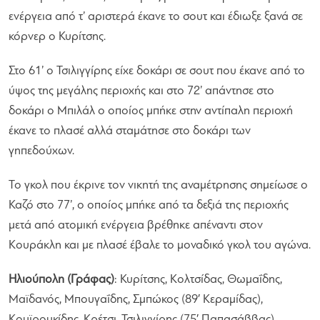
ενέργεια από τ’ αριστερά έκανε το σουτ και έδιωξε ξανά σε
κόρνερ ο Κυρίτσης.
Στο 61’ ο Τσιλιγγίρης είχε δοκάρι σε σουτ που έκανε από το
ύψος της μεγάλης περιοχής και στο 72’ απάντησε στο
δοκάρι ο Μπιλάλ ο οποίος μπήκε στην αντίπαλη περιοχή
έκανε το πλασέ αλλά σταμάτησε στο δοκάρι των
γηπεδούχων.
Το γκολ που έκρινε τον νικητή της αναμέτρησης σημείωσε ο
Καζό στο 77’, ο οποίος μπήκε από τα δεξιά της περιοχής
μετά από ατομική ενέργεια βρέθηκε απέναντι στον
Κουράκλη και με πλασέ έβαλε το μοναδικό γκολ του αγώνα.
Ηλιούπολη (Γράφας)
: Κυρίτσης, Κολτσίδας, Θωμαΐδης,
Μαϊδανός, Μπουγαΐδης, Σμπώκος (89′ Κεραμίδας),
Κουϊρουκίδης, Κρέτσι, Τσιλιγγίρης (75′ Παπασάββας),