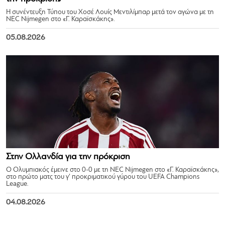
Η συνέντευξη Τύπου του Χοσέ Λουίς Μεντιλίμπαρ μετά τον αγώνα με τη
NEC Nijmegen στο «Γ. Καραϊσκάκης».
05.08.2026
Στην Ολλανδία για την πρόκριση
Ο Ολυμπιακός έμεινε στο 0-0 με τη NEC Nijmegen στο «Γ. Καραϊσκάκης»,
στο πρώτο ματς του γ’ προκριματικού γύρου του UEFA Champions
League.
04.08.2026