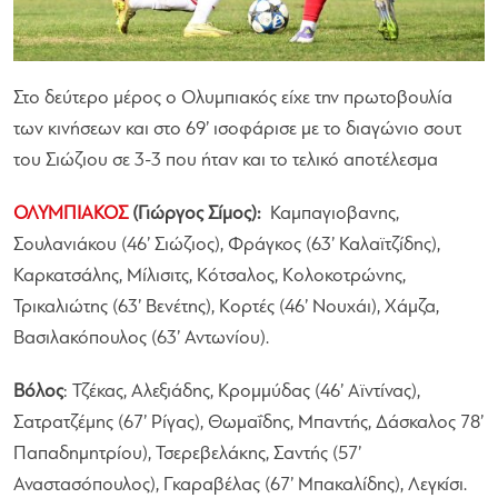
Στο δεύτερο μέρος ο Ολυμπιακός είχε την πρωτοβουλία
των κινήσεων και στο 69’ ισοφάρισε με το διαγώνιο σουτ
του Σιώζιου σε 3-3 που ήταν και το τελικό αποτέλεσμα
ΟΛΥΜΠΙΑΚΟΣ
(Γιώργος Σίμος):
Καμπαγιοβανης,
Σουλανιάκου (46’ Σιώζιος), Φράγκος (63’ Καλαϊτζίδης),
Καρκατσάλης, Μίλισιτς, Κότσαλος, Κολοκοτρώνης,
Τρικαλιώτης (63’ Βενέτης), Κορτές (46’ Νουχάι), Χάμζα,
Βασιλακόπουλος (63’ Αντωνίου).
Βόλος
: Τζέκας, Αλεξιάδης, Κρομμύδας (46’ Αϊντίνας),
Σατρατζέμης (67’ Ρίγας), Θωμαΐδης, Μπαντής, Δάσκαλος 78’
Παπαδημητρίου), Τσερεβελάκης, Σαντής (57’
Αναστασόπουλος), Γκαραβέλας (67’ Μπακαλίδης), Λεγκίσι.