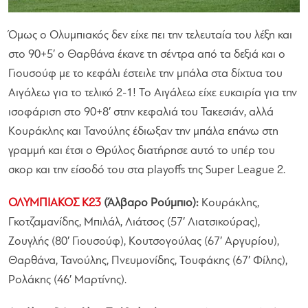
Όμως ο Ολυμπιακός δεν είχε πει την τελευταία του λέξη και
στο 90+5′ ο Θαρθάνα έκανε τη σέντρα από τα δεξιά και ο
Γιουσούφ με το κεφάλι έστειλε την μπάλα στα δίχτυα του
Αιγάλεω για το τελικό 2-1! Το Αιγάλεω είχε ευκαιρία για την
ισοφάριση στο 90+8′ στην κεφαλιά του Τακεσιάν, αλλά
Κουράκλης και Τανούλης έδιωξαν την μπάλα επάνω στη
γραμμή και έτσι ο Θρύλος διατήρησε αυτό το υπέρ του
σκορ και την είσοδό του στα playoffs της Super League 2.
ΟΛΥΜΠΙΑΚΟΣ Κ23
(Άλβαρο Ρούμπιο):
Κουράκλης,
Γκοτζαμανίδης, Μπιλάλ, Λιάτσος (57′ Λιατσικούρας),
Ζουγλής (80′ Γιουσούφ), Κουτσογούλας (67′ Αργυρίου),
Θαρθάνα, Τανούλης, Πνευμονίδης, Τουφάκης (67′ Φίλης),
Ρολάκης (46′ Μαρτίνης).