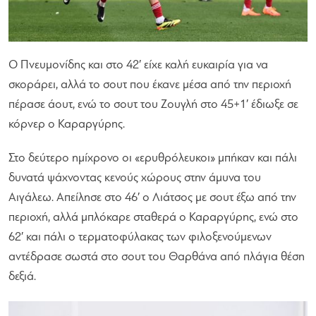
Ο Πνευμονίδης και στο 42′ είχε καλή ευκαιρία για να
σκοράρει, αλλά το σουτ που έκανε μέσα από την περιοχή
πέρασε άουτ, ενώ το σουτ του Ζουγλή στο 45+1′ έδιωξε σε
κόρνερ ο Καραργύρης.
Στο δεύτερο ημίχρονο οι «ερυθρόλευκοι» μπήκαν και πάλι
δυνατά ψάχνοντας κενούς χώρους στην άμυνα του
Αιγάλεω. Απείλησε στο 46′ ο Λιάτσος με σουτ έξω από την
περιοχή, αλλά μπλόκαρε σταθερά ο Καραργύρης, ενώ στο
62′ και πάλι ο τερματοφύλακας των φιλοξενούμενων
αντέδρασε σωστά στο σουτ του Θαρθάνα από πλάγια θέση
δεξιά.