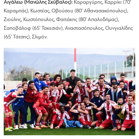
Αιγάλεω (Μανώλης Σκύβαλος):
Καραργύρης, Καρρίκι (70′
Καραμπάς), Κωστέας, Οβούσου (80′ Αθανασακόπουλος),
Ζιούλης, Κωστόπουλος, Φαϊτάκης (80′ Απαλοδήμας),
Σαποβάλοφ (65′ Τακεσιάν), Αναστασόπουλος, Ουνγιαλίδης
(65′ Τάτσης), Σλιμόν.