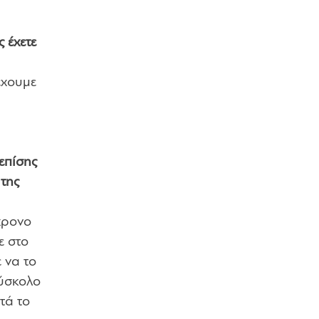
 έχετε
έχουμε
 επίσης
 της
χρονο
ε στο
 να το
δύσκολο
τά το