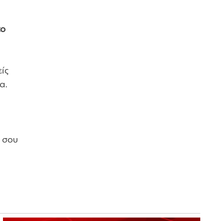
το
ίς
α.
ι σου