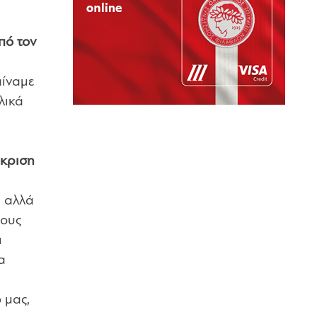
πό τον
αίναμε
λικά
όκριση
, αλλά
τους
ι
α
 μας,