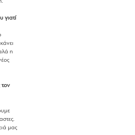
η.
υ γιατί
ο
κάνει
αλά η
νέος
 τον
ουμε
αστες.
ειά μας