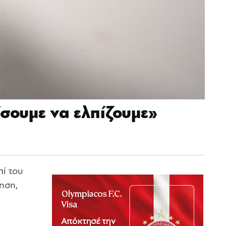
σουμε να ελπίζουμε»
πί του
ηση,