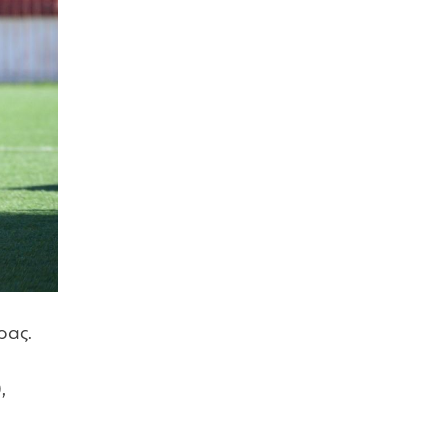
ρας.
,
,