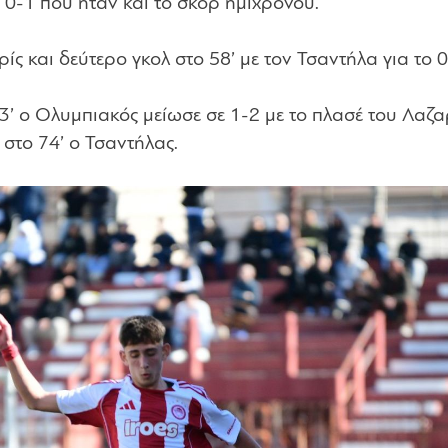
 0-1 που ήταν και το σκορ ημιχρόνου.
ς και δεύτερο γκολ στο 58’ με τον Τσαντήλα για το 0
3’ ο Ολυμπιακός μείωσε σε 1-2 με το πλασέ του Λαζα
 στο 74’ ο Τσαντήλας.