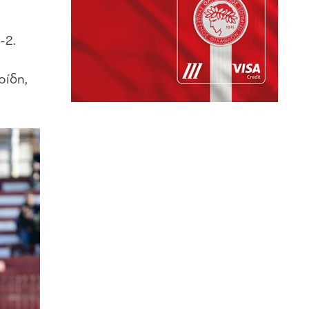
-2.
ρίδη,