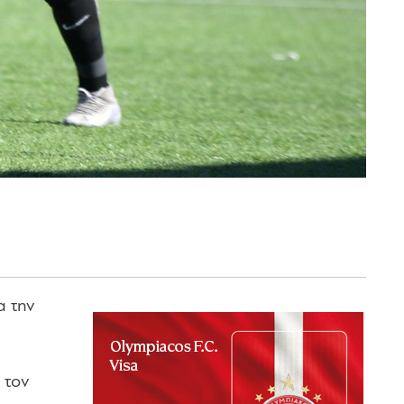
α την
 τον