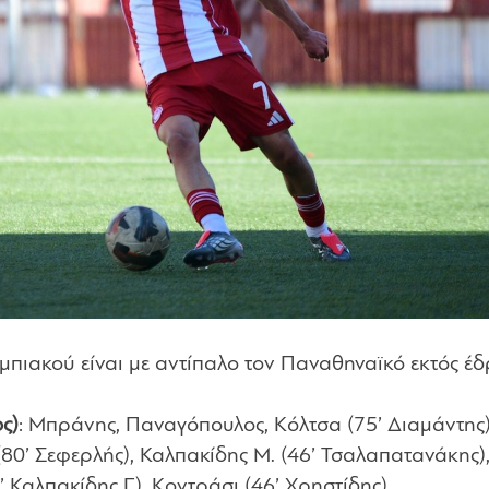
πιακού είναι με αντίπαλο τον Παναθηναϊκό εκτός έδ
ς)
: Μπράνης, Παναγόπουλος, Κόλτσα (75’ Διαμάντης)
80’ Σεφερλής), Καλπακίδης Μ. (46’ Τσαλαπατανάκης)
Καλπακίδης Γ.), Κοντράσι (46’ Χρηστίδης).