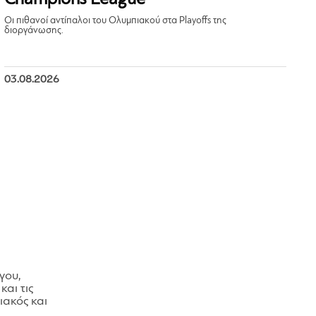
Οι πιθανοί αντίπαλοι του Ολυμπιακού στα Playoffs της
διοργάνωσης.
03.08.2026
γου,
και τις
ακός και