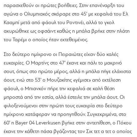
παρασχεθούν οι πρώτες βοήθειες. Στην επανέναρξη του
αγώνα ο Ολυμπιακός σκόραρε στο 45′ με κεφαλιά του Ελ
Κααμπί μετά από φάουλ του Ροντινέι, αλλά το γκολ
ακυρώθηκε ως οφσάιντ καθώς η μπάλα βρήκε στην πλάτη
του Ταρέμι ο οποίος ήταν εκτεθειμένος.
Στο δεύτερο ημίχρονο οι Πειραιώτες είχαν δύο καλές
ευκαιρίες. Ο Μαρτίνς στο 47′ έκανε και πάλι το μακρινό
σουτ, όπως στο πρώτο μέρος, αλλά η μπάλα πήγε ελάχιστα
άουτ, ενώ στο 53′ ο Μουζακίτης «γέμισε» από εκτέλεση
φάουλ, ο Μπιανκόν πήρε την κεφαλιά σε καλή θέση
μπροστά από την εστία, αλλά έστειλε την μπάλα άουτ. Οι
φιλοξενούμενοι στην πρώτη τους ευκαιρία στο δεύτερο
ημίχρονο κατάφεραν να προηγηθούν. Συγκεκριμένα, στο
60′ η Bayer 04 Leverkusen βγήκε στην αντεπίθεση, ο Πόκου
έκανε την κάθετη πάσα βγάζοντας τον Σικ τετ α τετ ο οποίος