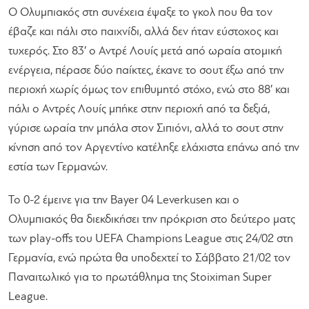
Ο Ολυμπιακός στη συνέχεια έψαξε το γκολ που θα τον
έβαζε και πάλι στο παιχνίδι, αλλά δεν ήταν εύστοχος και
τυχερός. Στο 83′ ο Αντρέ Λουίς μετά από ωραία ατομική
ενέργεια, πέρασε δύο παίκτες, έκανε το σουτ έξω από την
περιοχή χωρίς όμως τον επιθυμητό στόχο, ενώ στο 88′ και
πάλι ο Αντρές Λουίς μπήκε στην περιοχή από τα δεξιά,
γύρισε ωραία την μπάλα στον Σιπιόνι, αλλά το σουτ στην
κίνηση από τον Αργεντίνο κατέληξε ελάχιστα επάνω από την
εστία των Γερμανών.
Το 0-2 έμεινε για την Bayer 04 Leverkusen και ο
Ολυμπιακός θα διεκδικήσει την πρόκριση στο δεύτερο ματς
των play-offs του UEFA Champions League στις 24/02 στη
Γερμανία, ενώ πρώτα θα υποδεχτεί το Σάββατο 21/02 τον
Παναιτωλικό για το πρωτάθλημα της Stoiximan Super
League.