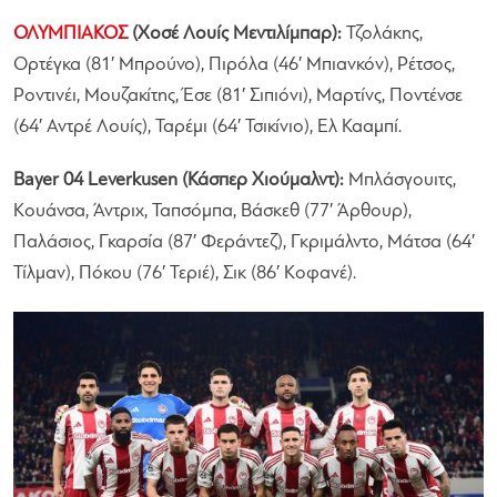
ΟΛΥΜΠΙΑΚΟΣ
(Χοσέ Λουίς Μεντιλίμπαρ):
Τζολάκης,
Ορτέγκα (81′ Μπρούνο), Πιρόλα (46′ Μπιανκόν), Ρέτσος,
Ροντινέι, Μουζακίτης, Έσε (81′ Σιπιόνι), Μαρτίνς, Ποντένσε
(64′ Αντρέ Λουίς), Ταρέμι (64′ Τσικίνιο), Ελ Κααμπί.
Bayer 04 Leverkusen (Κάσπερ Χιούμαλντ):
Μπλάσγουιτς,
Κουάνσα, Άντριχ, Ταπσόμπα, Βάσκεθ (77′ Άρθουρ),
Παλάσιος, Γκαρσία (87′ Φεράντεζ), Γκριμάλντο, Μάτσα (64′
Τίλμαν), Πόκου (76′ Τεριέ), Σικ (86′ Κοφανέ).