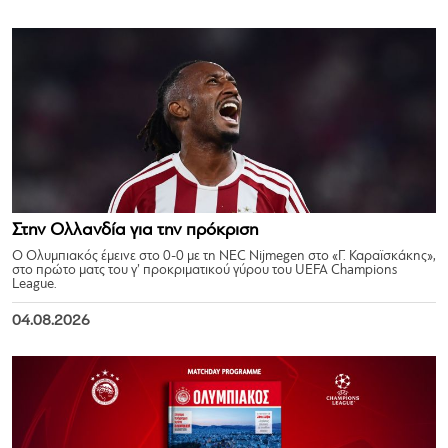
Στην Ολλανδία για την πρόκριση
Ο Ολυμπιακός έμεινε στο 0-0 με τη NEC Nijmegen στο «Γ. Καραϊσκάκης»,
στο πρώτο ματς του γ’ προκριματικού γύρου του UEFA Champions
League.
04.08.2026