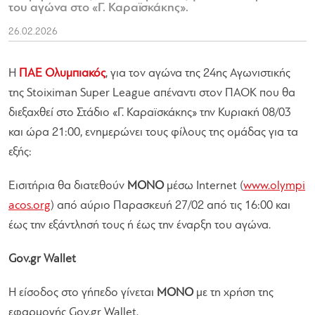
του αγώνα στο «Γ. Καραϊσκάκης».
26.02.2026
H
ΠΑΕ Ολυμπιακός
, για τον αγώνα της 24ης Αγωνιστικής
της Stoiximan Super League απέναντι στον ΠΑΟΚ που θα
διεξαχθεί στο Στάδιο «Γ. Καραϊσκάκης» την Κυριακή 08/03
και ώρα 21:00, ενημερώνει τους φίλους της ομάδας για τα
εξής:
Εισιτήρια θα διατεθούν
ΜΟΝΟ
μέσω Internet (
www.olympi
acos.org
) από αύριο Παρασκευή 27/02 από τις 16:00 και
έως την εξάντλησή τους ή έως την έναρξη του αγώνα.
Gov.gr Wallet
H είσοδος στο γήπεδο γίνεται
ΜΟΝΟ
με τη χρήση της
εφαρμογής Gov.gr Wallet.