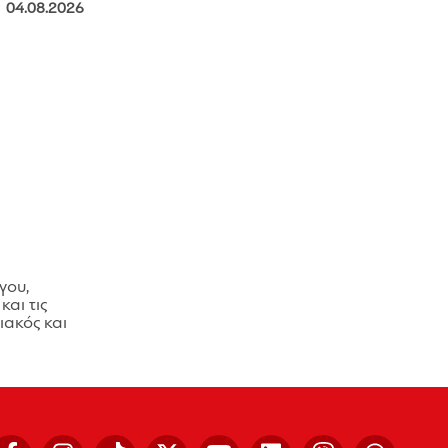
04.08.2026
γου,
και τις
ακός και