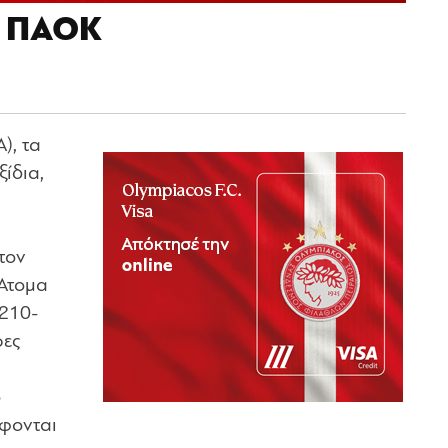
– ΠΑΟΚ
), τα
ίδια,
τον
 Άτομα
 210-
ρες
ο
άφονται