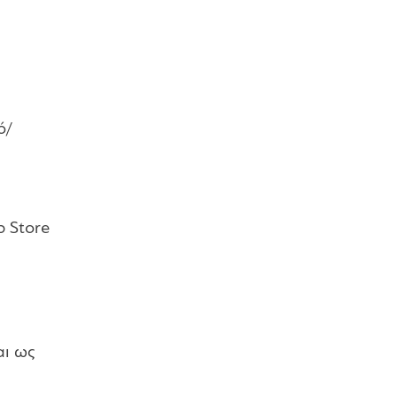
ό/
p Store
αι ως