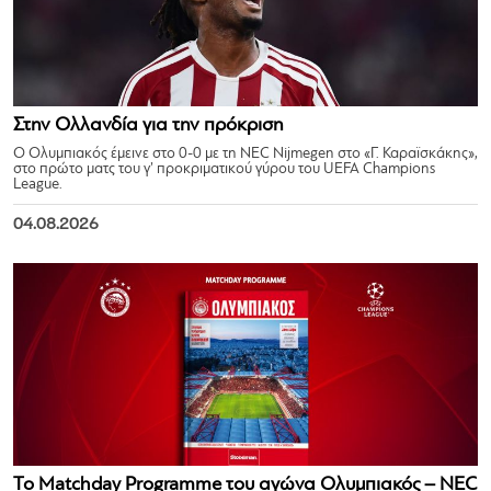
Στην Ολλανδία για την πρόκριση
Ο Ολυμπιακός έμεινε στο 0-0 με τη NEC Nijmegen στο «Γ. Καραϊσκάκης»,
στο πρώτο ματς του γ’ προκριματικού γύρου του UEFA Champions
League.
04.08.2026
Το Matchday Programme του αγώνα Ολυμπιακός – NEC