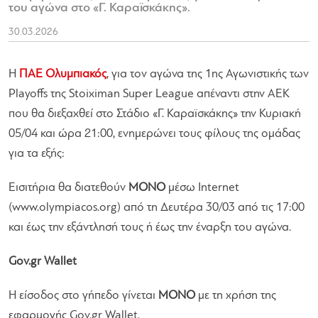
του αγώνα στο «Γ. Καραϊσκάκης».
30.03.2026
H
ΠΑΕ Ολυμπιακός
, για τον αγώνα της 1ης Αγωνιστικής των
Playoffs της Stoiximan Super League απέναντι στην ΑΕΚ
που θα διεξαχθεί στο Στάδιο «Γ. Καραϊσκάκης» την Κυριακή
05/04 και ώρα 21:00, ενημερώνει τους φίλους της ομάδας
για τα εξής:
Εισιτήρια θα διατεθούν
ΜΟΝΟ
μέσω Internet
(www.olympiacos.org) από τη Δευτέρα 30/03 από τις 17:00
και έως την εξάντλησή τους ή έως την έναρξη του αγώνα.
Gov.gr Wallet
H είσοδος στο γήπεδο γίνεται
ΜΟΝΟ
με τη χρήση της
εφαρμογής Gov.gr Wallet.