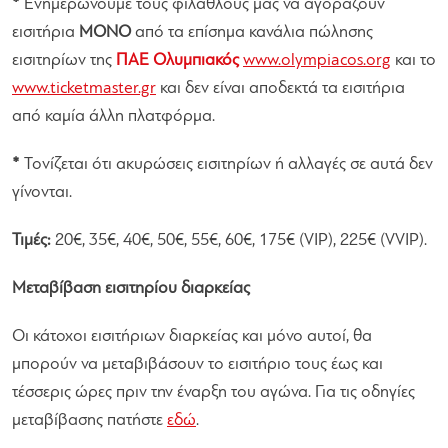
*
Ενημερώνουμε τους φιλάθλους μας να αγοράζουν
εισιτήρια
ΜΟΝΟ
από τα επίσημα κανάλια πώλησης
εισιτηρίων της
ΠΑΕ Ολυμπιακός
www.olympiacos.org
και το
www.ticketmaster.gr
και δεν είναι αποδεκτά τα εισιτήρια
από καμία άλλη πλατφόρμα.
*
Τονίζεται ότι ακυρώσεις εισιτηρίων ή αλλαγές σε αυτά δεν
γίνονται.
Τιμές:
20€, 35€, 40€, 50€, 55€, 60€, 175€ (VIP), 225€ (VVIP).
Μεταβίβαση εισιτηρίου διαρκείας
Οι κάτοχοι εισιτήριων διαρκείας και μόνο αυτοί, θα
μπορούν να μεταβιβάσουν το εισιτήριo τους έως και
τέσσερις ώρες πριν την έναρξη του αγώνα. Για τις οδηγίες
μεταβίβασης πατήστε
εδώ
.