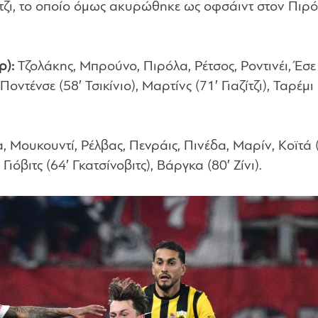
ίτζι, το οποίο όμως ακυρώθηκε ως οφσάιντ στον Πιρ
ρ):
Τζολάκης, Μπρούνο, Πιρόλα, Ρέτσος, Ροντινέι, Έσε 
οντένσε (58′ Τσικίνιο), Μαρτίνς (71′ Γιαζίτζι), Ταρέμι 
, Μουκουντί, Ρέλβας, Πενράις, Πινέδα, Μαρίν, Κοϊτά 
όβιτς (64′ Γκατσίνοβιτς), Βάργκα (80′ Ζίνι).