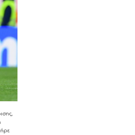
ισης,
η
πήρε