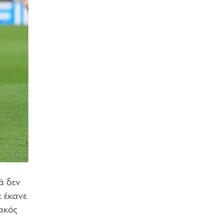
ά δεν
ε έκανε
ακός