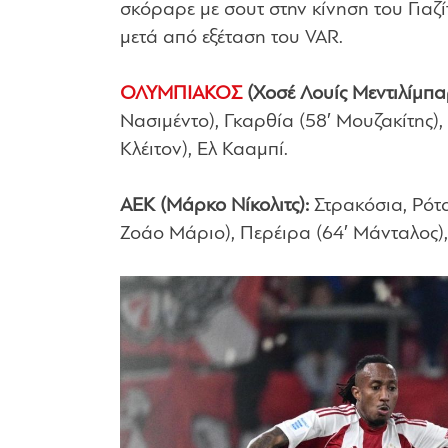
σκόραρε με σουτ στην κίνηση του Γιαζ
μετά από εξέταση του VAR.
ΟΛΥΜΠΙΑΚΟΣ
(Χοσέ Λουίς Μεντιλίμπα
Νασιμέντο), Γκαρθία (58′ Μουζακίτης), Π
Κλέιτον), Ελ Κααμπί.
ΑΕΚ (Μάρκο Νίκολιτς):
Στρακόσια, Ρότα
Ζοάο Μάριο), Περέιρα (64′ Μάνταλος), Γι