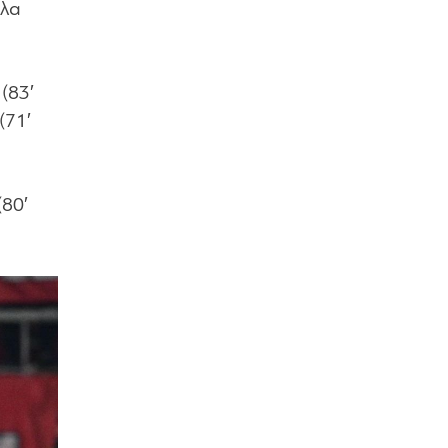
όλα
(83′
(71′
(80′