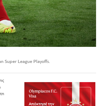
n Super League Playoffs.
ης
η
στη