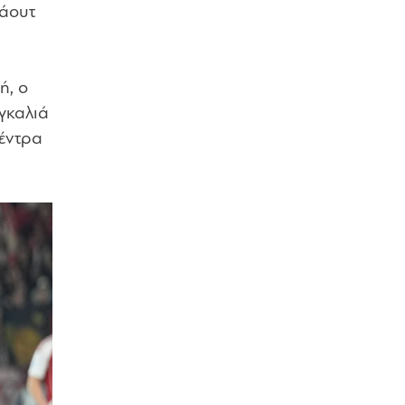
 άουτ
ή, ο
αγκαλιά
σέντρα