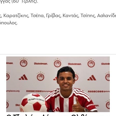
γας (60′ Τζόλης).
 Καρατζίκης, Τσέπα, Γρίβας, Καντάς, Τσίπης, Ασλανίδ
όπουλος.