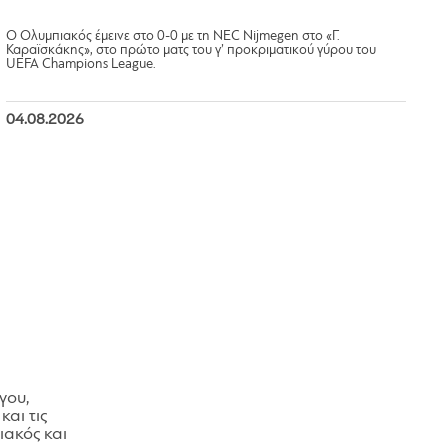
Ο Ολυμπιακός έμεινε στο 0-0 με τη NEC Nijmegen στο «Γ.
Καραϊσκάκης», στο πρώτο ματς του γ’ προκριματικού γύρου του
UEFA Champions League.
04.08.2026
γου,
και τις
ακός και