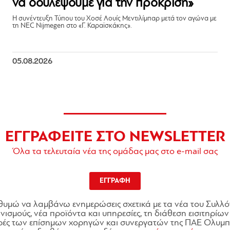
να δουλέψουμε για την πρόκριση»
Η συνέντευξη Τύπου του Χοσέ Λουίς Μεντιλίμπαρ μετά τον αγώνα με
τη NEC Nijmegen στο «Γ. Καραϊσκάκης».
05.08.2026
ΕΓΓΡΑΦΕΙΤΕ ΣΤΟ NEWSLETTER
Όλα τα τελευταία νέα της ομάδας μας στο e-mail σας
ΕΓΓΡΑΦΗ
θυμώ να λαμβάνω ενημερώσεις σχετικά με τα νέα του Συλλό
ισμούς, νέα προϊόντα και υπηρεσίες, τη διάθεση εισιτηρίων 
ές των επίσημων χορηγών και συνεργατών της ΠΑΕ Ολυμπι