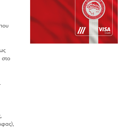
 που
 ως
 στο
.
,
λφας),