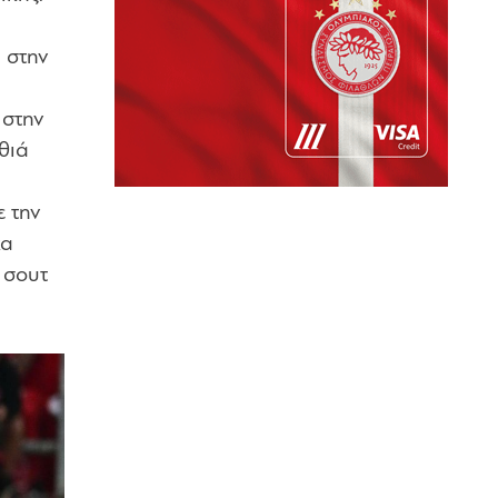
 στην
 στην
θιά
ε την
κα
 σουτ