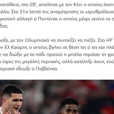
άθεια, στο 28′, απείλησε με τον Κένι ο οποίος έκαν
πάλα. Στο 31ο λεπτό της αναμέτρησης οι «ερυθρόλευκ
κστική αλλαγή ο Ποντένσε ο οποίος μέχρι εκείνο το 
δας.
ξε, με τον Ολυμπιακό να συνεχίζει να πιέζει. Στο 49′
ον Ελ Κααμπί, ο οποίος βγήκε σε θέση τετ α τετ και π
ε να διώξει με το πόδι προτού η μπάλα περάσει τη γρ
ο ύψος της μεγάλης περιοχής, αλλά κατέληξε άουτ, εν
 περιοχή έδιωξε ο Παβλένκα.