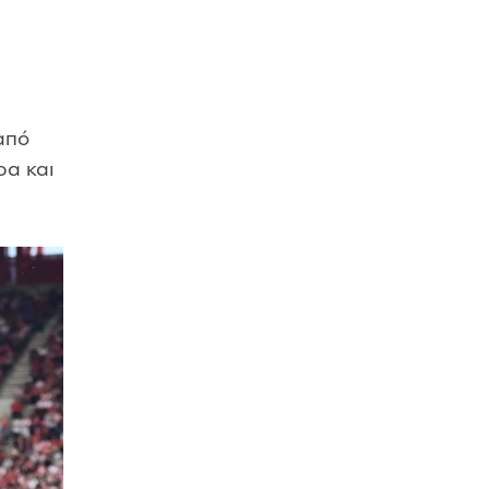
από
ρα και