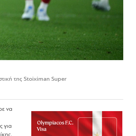
στική της Stoiximan Super
ρε να
ς για
ίκης.