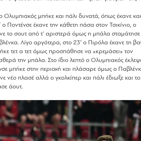
 Ολυμπιακός μπήκε και πάλι δυνατά, όπως έκανε και
ο Ποντένσε έκανε την κάθετη πάσα στον Τσικίνιο, ο
νε το σουτ από τ’ αριστερά όμως η μπάλα σταμάτησε
λένκα. Λίγο αργότερα, στο 23′ ο Πιρόλα έκανε τη βα
ήκε τετ α τετ όμως προσπάθησε να «κρεμάσει» τον
θερά την μπάλα. Στο ίδιο λεπτό ο Ολυμπιακός έκλεψ
νσε μπήκε στην περιοχή και πλάσαρε όμως ο Παβλέν
νε νέο πλασέ αλλά ο γκολκίπερ και πάλι έδιωξε και το
ασε άουτ.