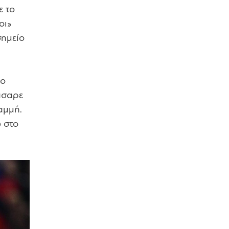
ε το
οι»
σημείο
 ο
λάσαρε
αμμή.
ώ στο