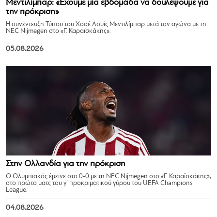
Μεντιλίμπαρ: «Έχουμε μία εβδομάδα να δουλέψουμε για
την πρόκριση»
Η συνέντευξη Τύπου του Χοσέ Λουίς Μεντιλίμπαρ μετά τον αγώνα με τη
NEC Nijmegen στο «Γ. Καραϊσκάκης».
05.08.2026
Στην Ολλανδία για την πρόκριση
Ο Ολυμπιακός έμεινε στο 0-0 με τη NEC Nijmegen στο «Γ. Καραϊσκάκης»,
στο πρώτο ματς του γ’ προκριματικού γύρου του UEFA Champions
League.
04.08.2026