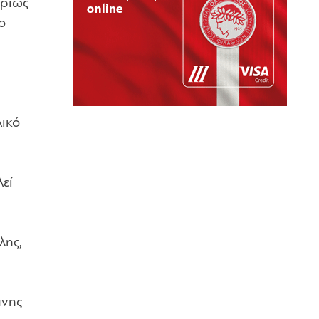
υρίως
ο
λικό
λεί
λης,
άνης