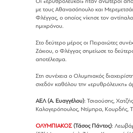
Οι «ερυθρόλευκοι» ήταν ανώτεροι από
με τους Αθανασόπουλο και Μερεμετσάκ
Φλέγγας, ο οποίος νίκησε τον αντίπαλ
ημιχρόνου.
Στο δεύτερο μέρος οι Πειραιώτες συνέχ
Ζόχιου, ο Φλέγγας σημείωσε το δεύτερο
αποτέλεσμα.
Στη συνέχεια ο Ολυμπιακός διαχειρίστη
σχεδόν καθόλου την «ερυθρόλευκη» ά
ΑΕΛ (Α. Ευαγγέλου)
: Τσιαούσης, Χατζή
Καλογερόπουλος, Ντίμπρα, Κουρδής, Τ
ΟΛΥΜΠΙΑΚΟΣ
(Τάσος Πάντος)
: Λεωβά