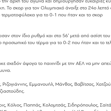
 την αρχή του αγώνα και δημιούργησαν ευκαιρίες κ
η. Το σκορ για τον Ολυμπιακό άνοιξε στο 24ο λεπτό 
ο τερματοφύλακα για το 0-1 που ήταν και το σκορ
ισαν στον ίδιο ρυθμό και στο 56′ μετά από ασίστ του
 προσωπικό του τέρμα για το 0-2 που ήταν και το τε
κε σχεδόν άψογα το παιχνίδι με την ΑΕΛ να μην απει
μυνα.
ς, Ριζογιάννης, Εμμανουήλ, Μάνθος, Βαβίτσας, Χατζού
ζιαστούδης.
ρις, Κόλιος, Παππάς, Κολομτσάς, Σιδηρόπουλος, Σαϊτ