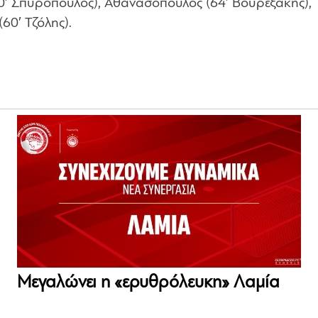
60′ Σπυρόπουλος), Αθανασόπουλος (64′ Βουρεξάκης),
60′ Τζόλης).
Μεγαλώνει η «ερυθρόλευκη» Λαμία