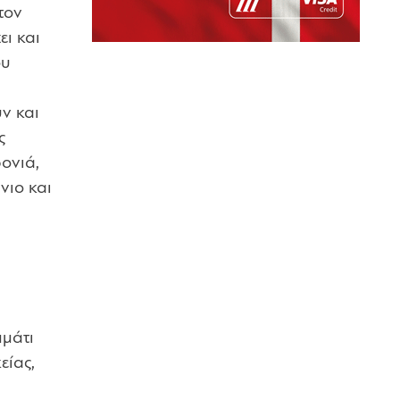
τον
ει και
ου
ν και
ς
ονιά,
νιο και
μμάτι
είας,