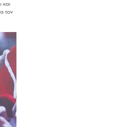
ι και
α τον