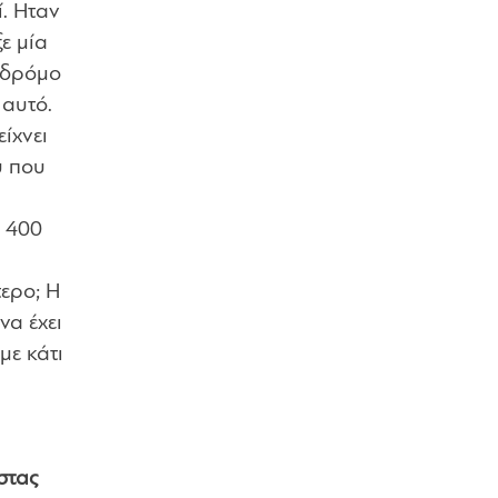
ί. Ηταν
ε μία
 δρόμο
 αυτό.
ίχνει
υ που
ε 400
τερο; Η
να έχει
με κάτι
στας