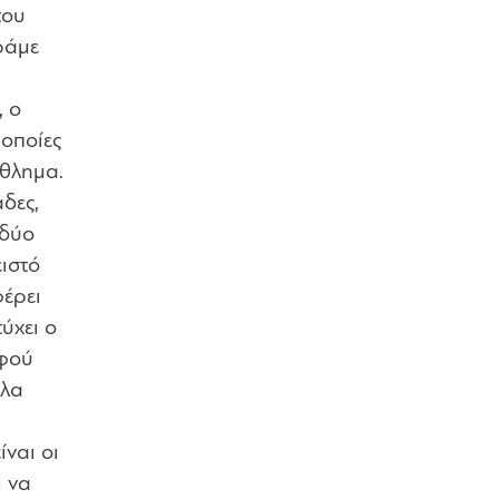
του
ράμε
, ο
 οποίες
άθλημα.
δες,
 δύο
ειστό
έρει
ύχει ο
αφού
Όλα
ίναι οι
ι να