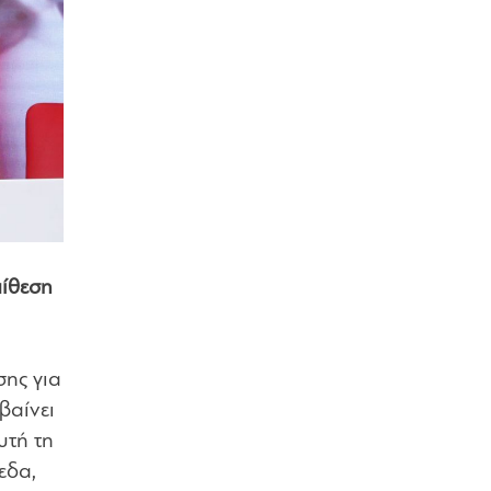
πίθεση
σης για
βαίνει
υτή τη
εδα,