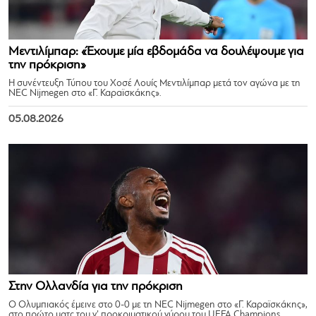
Μεντιλίμπαρ: «Έχουμε μία εβδομάδα να δουλέψουμε για
την πρόκριση»
Η συνέντευξη Τύπου του Χοσέ Λουίς Μεντιλίμπαρ μετά τον αγώνα με τη
NEC Nijmegen στο «Γ. Καραϊσκάκης».
05.08.2026
Στην Ολλανδία για την πρόκριση
Ο Ολυμπιακός έμεινε στο 0-0 με τη NEC Nijmegen στο «Γ. Καραϊσκάκης»,
στο πρώτο ματς του γ’ προκριματικού γύρου του UEFA Champions