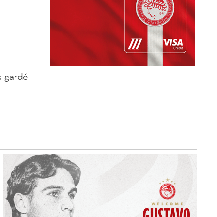
s gardé