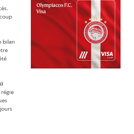
cès.
 coup
e bilan
otre
été
ki
 régie
ues
jours