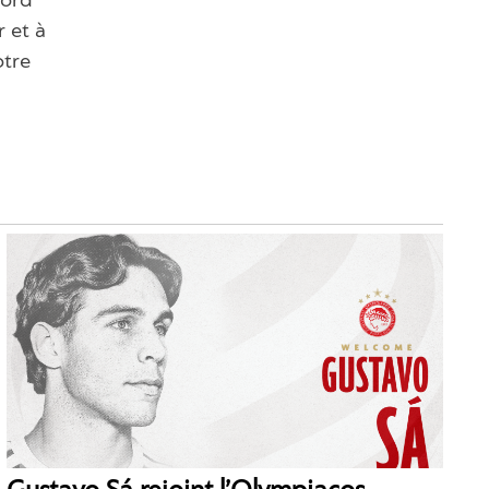
bord
 et à
otre