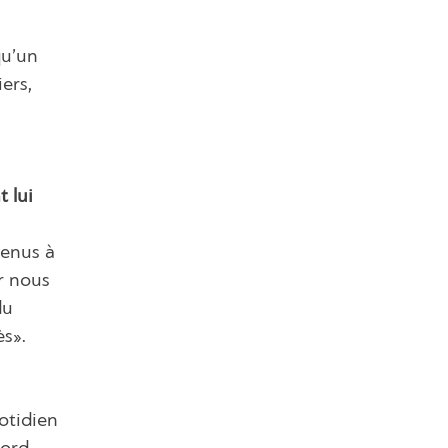
qu’un
ers,
t lui
venus à
r nous
du
ès».
uotidien