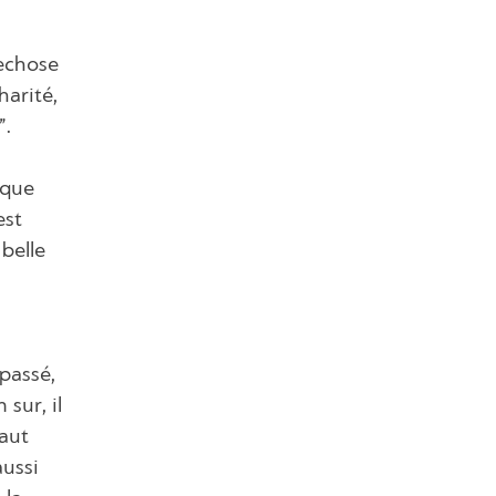
echose
harité,
”.
 que
est
 belle
 passé,
sur, il
faut
aussi