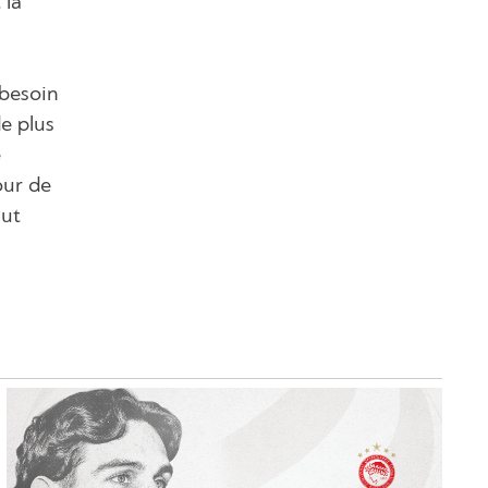
 la
 besoin
e plus
e
our de
aut