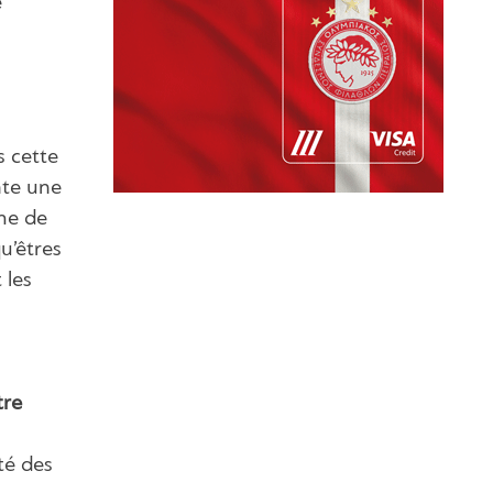
é
s cette
nte une
che de
u’êtres
 les
tre
té des