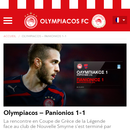
ACCUEIL
OLYMPIACOS – PANIONIOS 1-1
Olympiacos – Panionios 1-1
La rencontre en Coupe de Grèce de la Légende
face au club de Nouvelle Smyrne s'est terminé par