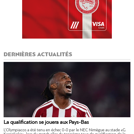
DERNIÈRES ACTUALITÉS
La qualification se jouera aux Pays-Bas
L’Olympiacos a été tenu en échec 0-0 par le NEC Nimègue au stade «G.