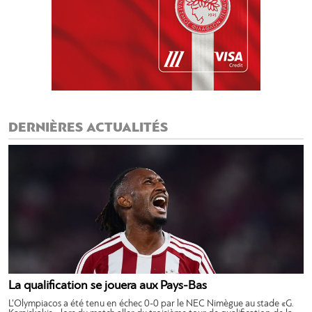
DERNIÈRES ACTUALITÉS
La qualification se jouera aux Pays-Bas
L’Olympiacos a été tenu en échec 0-0 par le NEC Nimègue au stade «G.